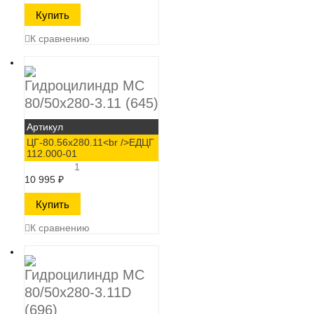
К сравнению
Гидроцилиндр МС
80/50х280-3.11 (645)
Артикул
ЦГ-80.56х280.11<br />ЕДЦГ
112.000-01
1
10 995
₽
К сравнению
Гидроцилиндр МС
80/50х280-3.11D
(696)