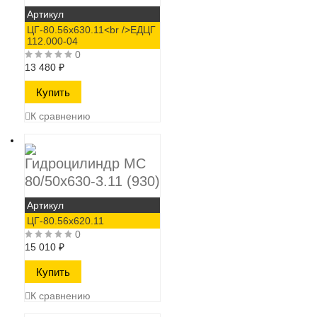
Артикул
ЦГ-80.56х630.11<br />ЕДЦГ
112.000-04
0
13 480
₽
К сравнению
Гидроцилиндр МС
80/50х630-3.11 (930)
Артикул
ЦГ-80.56х620.11
0
15 010
₽
К сравнению