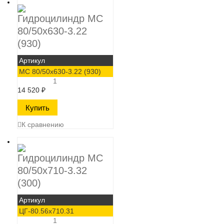
Гидроцилиндр МС
80/50х630-3.22
(930)
Артикул
МС 80/50х630-3.22 (930)
1
14 520
₽
К сравнению
Гидроцилиндр МС
80/50х710-3.32
(300)
Артикул
ЦГ-80.56х710.31
1