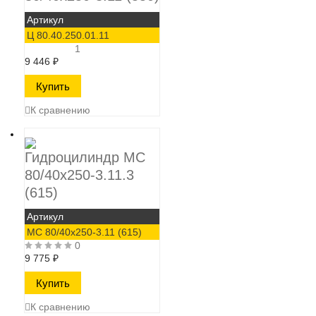
Артикул
Ц 80.40.250.01.11
1
9 446
₽
К сравнению
Гидроцилиндр МС
80/40х250-3.11.3
(615)
Артикул
МС 80/40х250-3.11 (615)
0
9 775
₽
К сравнению