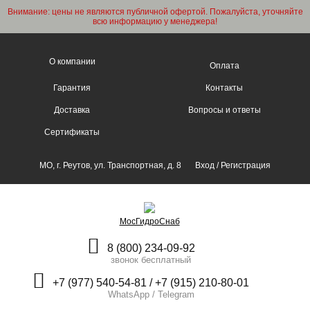
Внимание: цены не являются публичной офертой. Пожалуйста, уточняйте
всю информацию у менеджера!
О компании
Оплата
Гарантия
Контакты
Доставка
Вопросы и ответы
Сертификаты
МО, г. Реутов, ул. Транспортная, д. 8
Вход
/
Регистрация
МосГидроСнаб
8 (800) 234-09-92
звонок бесплатный
+7 (977) 540-54-81 / +7 (915) 210-80-01
WhatsApp / Telegram