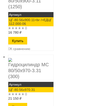
80/50х900-3.11
(1250)
Артикул
ЦГ-80.56х900.11<br />ЕДЦГ
112.000-06
0
16 780
₽
К сравнению
Гидроцилиндр МС
80/50х970-3.31
(300)
Артикул
ЦГ-80.56х970.31
0
21 150
₽