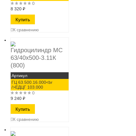
0
8 320
₽
К сравнению
Гидроцилиндр МС
63/40х500-3.11К
(800)
Артикул
ГЦ 63.500.16.000<br
/>ЕДЦГ 103.000
0
9 240
₽
К сравнению