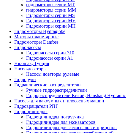
гидромоторы серии MT
гидромоторы серии MM
Гидромоторы серии MS
Гидромоторы серии MV
Гидромоторы серии MH
Гидромоторы Hydraglobe
Моторы планетарные
Гидромоторы Danfoss
Гидронасосы
Гидронасосы серии 310
Гидронасосы серии А1
Hipomak, Турция
Насос-дозаторы
Насосы дозаторы рулевые
Гидрорули
Гидравлические распределители
Ручные гидрораспределители
Гидрораспределители Китай, Hanshang Hydraulic
Насосы для вакуумных и илососных машин
Гидровращатели РПГ
Гидроцилиндры
Гидроцилиндры погрузчика
Гидроцилиндры для экскаваторов
Гидроцилиндры для самосвалов и прицепов
Гидроцилиндры для сельскохозяйственной