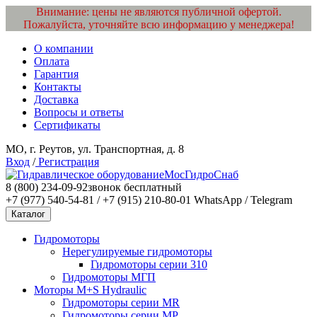
Внимание: цены не являются публичной офертой.
Пожалуйста, уточняйте всю информацию у менеджера!
О компании
Оплата
Гарантия
Контакты
Доставка
Вопросы и ответы
Сертификаты
МО, г. Реутов, ул. Транспортная, д. 8
Вход
/
Регистрация
МосГидроСнаб
8 (800) 234-09-92
звонок бесплатный
+7 (977) 540-54-81 / +7 (915) 210-80-01
WhatsApp / Telegram
Каталог
Гидромоторы
Нерегулируемые гидромоторы
Гидромоторы серии 310
Гидромоторы МГП
Моторы M+S Hydraulic
Гидромоторы серии MR
Гидромоторы серии MP