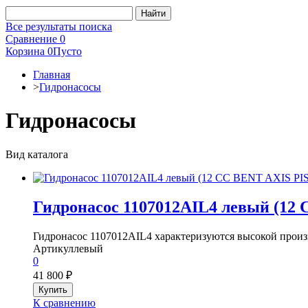
Все результаты поиска
Сравнение
0
Корзина
0
Пусто
Главная
>
Гидронасосы
Гидронасосы
Вид каталога
Гидронасос 1107012AIL4 левый (1
Гидронасос 1107012AIL4 характеризуются высокой произ
Артикул
левый
0
41 800
₽
К сравнению