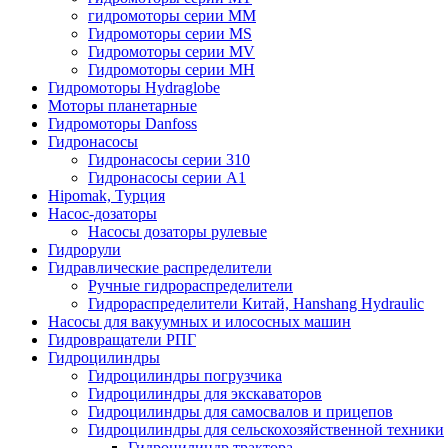
гидромоторы серии MM
Гидромоторы серии MS
Гидромоторы серии MV
Гидромоторы серии MH
Гидромоторы Hydraglobe
Моторы планетарные
Гидромоторы Danfoss
Гидронасосы
Гидронасосы серии 310
Гидронасосы серии А1
Hipomak, Турция
Насос-дозаторы
Насосы дозаторы рулевые
Гидрорули
Гидравлические распределители
Ручные гидрораспределители
Гидрораспределители Китай, Hanshang Hydraulic
Насосы для вакуумных и илососных машин
Гидровращатели РПГ
Гидроцилиндры
Гидроцилиндры погрузчика
Гидроцилиндры для экскаваторов
Гидроцилиндры для самосвалов и прицепов
Гидроцилиндры для сельскохозяйственной техники
Гидроцилиндр трактора