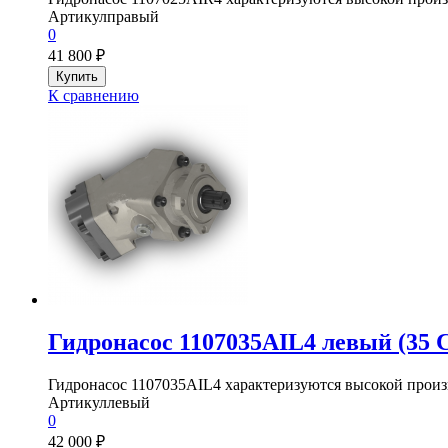
Артикул
правый
0
41 800
₽
К сравнению
Гидронасос 1107035AIL4 левый (3
Гидронасос 1107035AIL4 характеризуются высокой произ
Артикул
левый
0
42 000
₽