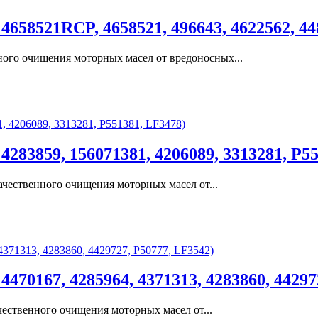
658521RCP, 4658521, 496643, 4622562, 44
ого очищения моторных масел от вредоносных...
283859, 156071381, 4206089, 3313281, P5
чественного очищения моторных масел от...
470167, 4285964, 4371313, 4283860, 44297
ественного очищения моторных масел от...