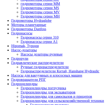
гидромоторы серии MM
Гидромоторы серии MS
Гидромоторы серии MV
Гидромоторы серии MH
Гидромоторы Hydraglobe
Моторы планетарные
Гидромоторы Danfoss
Гидронасосы
Гидронасосы серии 310
Гидронасосы серии А1
Hipomak, Турция
Насос-дозаторы
Насосы дозаторы рулевые
Гидрорули
Гидравлические распределители
Ручные гидрораспределители
Гидрораспределители Китай, Hanshang Hydraulic
Насосы для вакуумных и илососных машин
Гидровращатели РПГ
Гидроцилиндры
Гидроцилиндры погрузчика
Гидроцилиндры для экскаваторов
Гидроцилиндры для самосвалов и прицепов
Гидроцилиндры для сельскохозяйственной техники
Гидроцилиндр трактора