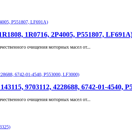
R1808, 1R0716, 2P4005, P551807, LF691A
чественного очищения моторных масел от...
43115, 9703112, 4228688, 6742-01-4540, P
чественного очищения моторных масел от...