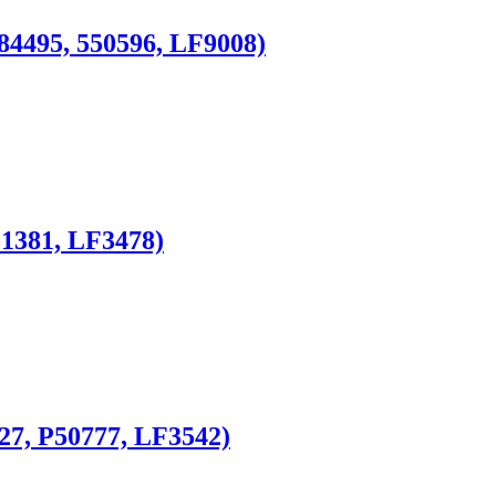
84495, 550596, LF9008)
51381, LF3478)
27, P50777, LF3542)