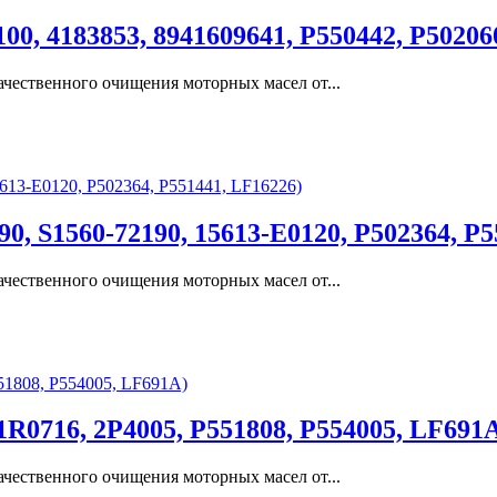
0, 4183853, 8941609641, P550442, P50206
чественного очищения моторных масел от...
, S1560-72190, 15613-E0120, P502364, P5
чественного очищения моторных масел от...
R0716, 2P4005, P551808, P554005, LF691
чественного очищения моторных масел от...