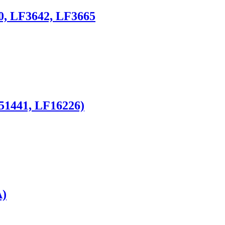
0, LF3642, LF3665
51441, LF16226)
A)