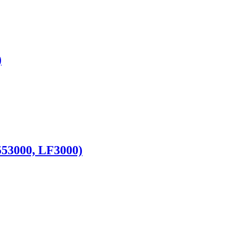
)
553000, LF3000)