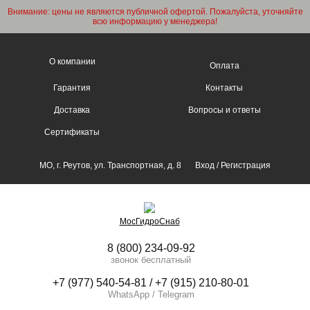
Внимание: цены не являются публичной офертой. Пожалуйста, уточняйте
всю информацию у менеджера!
О компании
Оплата
Гарантия
Контакты
Доставка
Вопросы и ответы
Сертификаты
МО, г. Реутов, ул. Транспортная, д. 8
Вход
/
Регистрация
МосГидроСнаб
8 (800) 234-09-92
звонок бесплатный
+7 (977) 540-54-81 / +7 (915) 210-80-01
WhatsApp / Telegram