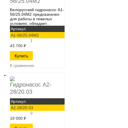
56/25.04М2
Белорусский гидронасос А1-
56/25.04М2​ предназначен
для работы в тяжелых
условиях, обладает...
Артикул
А1-56/25.04М2
1
43 700
₽
К сравнению
Гидронасос А2-
28/20.03
Артикул
А2-28/20.03
0
18 000
₽