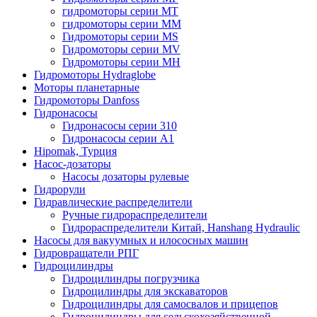
гидромоторы серии MT
гидромоторы серии MM
Гидромоторы серии MS
Гидромоторы серии MV
Гидромоторы серии MH
Гидромоторы Hydraglobe
Моторы планетарные
Гидромоторы Danfoss
Гидронасосы
Гидронасосы серии 310
Гидронасосы серии А1
Hipomak, Турция
Насос-дозаторы
Насосы дозаторы рулевые
Гидрорули
Гидравлические распределители
Ручные гидрораспределители
Гидрораспределители Китай, Hanshang Hydraulic
Насосы для вакуумных и илососных машин
Гидровращатели РПГ
Гидроцилиндры
Гидроцилиндры погрузчика
Гидроцилиндры для экскаваторов
Гидроцилиндры для самосвалов и прицепов
Гидроцилиндры для сельскохозяйственной