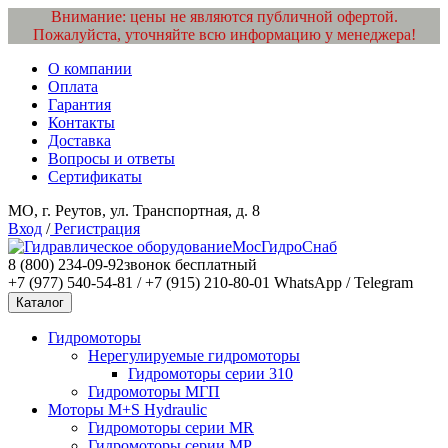
Внимание: цены не являются публичной офертой.
Пожалуйста, уточняйте всю информацию у менеджера!
О компании
Оплата
Гарантия
Контакты
Доставка
Вопросы и ответы
Сертификаты
МО, г. Реутов, ул. Транспортная, д. 8
Вход
/
Регистрация
МосГидроСнаб
8 (800) 234-09-92
звонок бесплатный
+7 (977) 540-54-81 / +7 (915) 210-80-01
WhatsApp / Telegram
Каталог
Гидромоторы
Нерегулируемые гидромоторы
Гидромоторы серии 310
Гидромоторы МГП
Моторы M+S Hydraulic
Гидромоторы серии MR
Гидромоторы серии MP