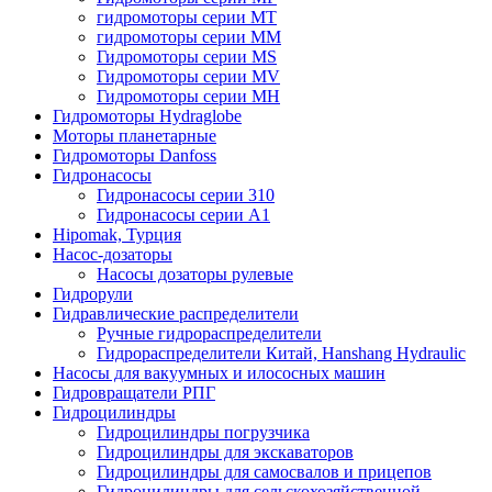
гидромоторы серии MT
гидромоторы серии MM
Гидромоторы серии MS
Гидромоторы серии MV
Гидромоторы серии MH
Гидромоторы Hydraglobe
Моторы планетарные
Гидромоторы Danfoss
Гидронасосы
Гидронасосы серии 310
Гидронасосы серии А1
Hipomak, Турция
Насос-дозаторы
Насосы дозаторы рулевые
Гидрорули
Гидравлические распределители
Ручные гидрораспределители
Гидрораспределители Китай, Hanshang Hydraulic
Насосы для вакуумных и илососных машин
Гидровращатели РПГ
Гидроцилиндры
Гидроцилиндры погрузчика
Гидроцилиндры для экскаваторов
Гидроцилиндры для самосвалов и прицепов
Гидроцилиндры для сельскохозяйственной