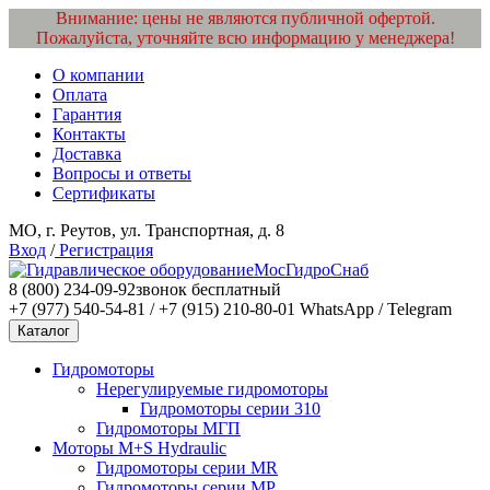
Внимание: цены не являются публичной офертой.
Пожалуйста, уточняйте всю информацию у менеджера!
О компании
Оплата
Гарантия
Контакты
Доставка
Вопросы и ответы
Сертификаты
МО, г. Реутов, ул. Транспортная, д. 8
Вход
/
Регистрация
МосГидроСнаб
8 (800) 234-09-92
звонок бесплатный
+7 (977) 540-54-81 / +7 (915) 210-80-01
WhatsApp / Telegram
Каталог
Гидромоторы
Нерегулируемые гидромоторы
Гидромоторы серии 310
Гидромоторы МГП
Моторы M+S Hydraulic
Гидромоторы серии MR
Гидромоторы серии MP