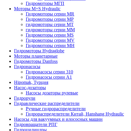
Гидромоторы МГП
Моторы M+S Hydraulic
Гидромоторы серии MR
Гидромоторы серии MP
гидромоторы серии MT
гидромоторы серии MM
Гидромоторы серии MS
Гидромоторы серии MV
Гидромоторы серии MH
Гидромоторы Hydraglobe
Моторы планетарные
Гидромоторы Danfoss
Гидронасосы
Гидронасосы серии 310
Гидронасосы серии А1
Hipomak, Турция
Насос-дозаторы
Насосы дозаторы рулевые
Гидрорули
Гидравлические распределители
Ручные гидрораспределители
Гидрораспределители Китай, Hanshang Hydraulic
Насосы для вакуумных и илососных машин
Гидровращатели РПГ
Гидроцилиндры