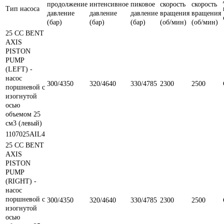
продолжение
интенсивное
пиковое
скорость
скорость
Тип насоса
давление
давление
давление
вращения
вращения
(бар)
(бар)
(бар)
(об/мин)
(об/мин)
25 CC BENT
AXIS
PISTON
PUMP
(LEFT) -
насос
300/4350
320/4640
330/4785
2300
2500
поршневой с
изогнутой
осью
объемом 25
см3 (левый)
1107025AIL4
25 CC BENT
AXIS
PISTON
PUMP
(RIGHT) -
насос
поршневой с
300/4350
320/4640
330/4785
2300
2500
изогнутой
осью