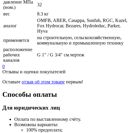
давление МПа
32
(ном.)
вес
8.3 кг
OMFB, ABER, Casappa, Sunfub, RGC, Kazel,
аналог
Fox Hydrocar, Bezares, Hydroleduc, Parker,
Hyva
на строительную, сельскохозяйственную,
применяется
коммунальную и промышленную технику
расположение
рабочих
G 1" / G 3/4" см.чертеж
каналов
0
Отзывы и оценки покупателей
Оставьте
отзыв об этом товаре
первым!
Способы оплаты
Для юридических лиц
Оплата по выставленному счёту.
Возможны варианты:
100% предоплата;