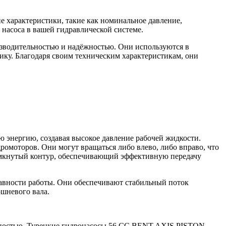
е характеристики, такие как номинальное давление,
насоса в вашей гидравлической системе.
изводительностью и надёжностью. Они используются в
ку. Благодаря своим техническим характеристикам, они
 энергию, создавая высокое давление рабочей жидкости.
омоторов. Они могут вращаться либо влево, либо вправо, что
замкнутый контур, обеспечивающий эффективную передачу
лавности работы. Они обеспечивают стабильный поток
ршневого вала.
ежностью. Турецкие гидронасосы 56 CC BENT AXIS PISTON