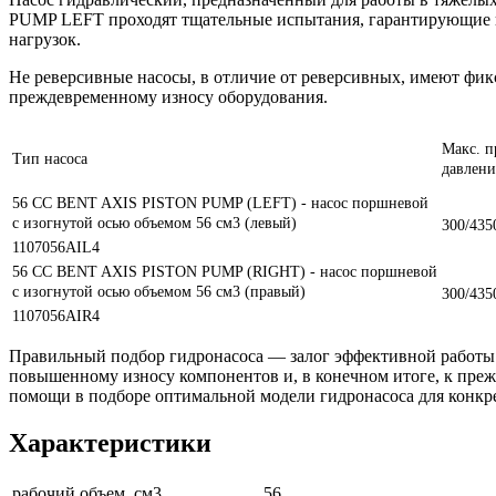
PUMP LEFT проходят тщательные испытания, гарантирующие и
нагрузок.
Не реверсивные насосы, в отличие от реверсивных, имеют фи
преждевременному износу оборудования.
Макс. 
Тип насоса
давлени
56 CC BENT AXIS PISTON PUMP (LEFT) - насос поршневой
с изогнутой осью объемом 56 см3 (левый)
300/435
1107056AIL4
56 CC BENT AXIS PISTON PUMP (RIGHT) - насос поршневой
с изогнутой осью объемом 56 см3 (правый)
300/435
1107056AIR4
Правильный подбор гидронасоса — залог эффективной работы
повышенному износу компонентов и, в конечном итоге, к преж
помощи в подборе оптимальной модели гидронасоса для конкре
Характеристики
рабочий объем, см3
56