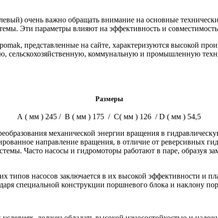
левый) очень важно обращать внимание на основные технически
темы. Эти параметры влияют на эффективность и совместимость 
pomak, представленные на сайте, характеризуются высокой про
ую, сельскохозяйственную, коммунальную и промышленную техни
Размеры
А
( мм )
245 / В ( мм ) 175 / С( мм ) 126 / D ( мм ) 54,5
реобразования механической энергии вращения в гидравлическую
рованное направление вращения, в отличие от реверсивных гидр
стемы. Часто насосы и гидромоторы работают в паре, образуя 
их типов насосов заключается в их высокой эффективности и п
одаря специальной конструкции поршневого блока и наклону по
х условиях, должен обладать высокой износостойкостью и над