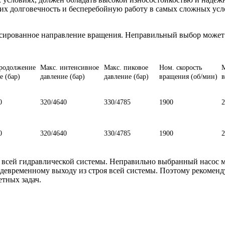
х долговечность и бесперебойную работу в самых сложных усл
ксированное направление вращения. Неправильный выбор может
продолжение
Макс. интенсивное
Макс. пиковое
Ном. скорость
М
е (бар)
давление (бар)
давление (бар)
вращения (об/мин)
в
0
320/4640
330/4785
1900
2
0
320/4640
330/4785
1900
2
 всей гидравлической системы. Неправильно выбранный насос 
девременному выходу из строя всей системы. Поэтому рекоменду
тных задач.