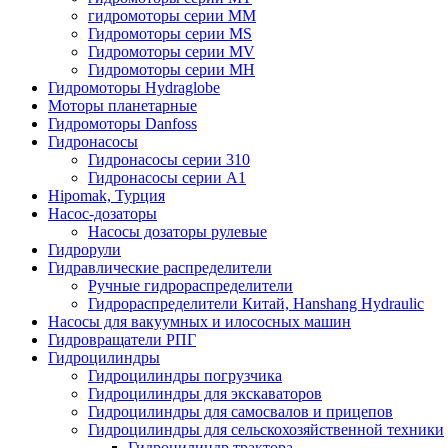
гидромоторы серии MM
Гидромоторы серии MS
Гидромоторы серии MV
Гидромоторы серии MH
Гидромоторы Hydraglobe
Моторы планетарные
Гидромоторы Danfoss
Гидронасосы
Гидронасосы серии 310
Гидронасосы серии А1
Hipomak, Турция
Насос-дозаторы
Насосы дозаторы рулевые
Гидрорули
Гидравлические распределители
Ручные гидрораспределители
Гидрораспределители Китай, Hanshang Hydraulic
Насосы для вакуумных и илососных машин
Гидровращатели РПГ
Гидроцилиндры
Гидроцилиндры погрузчика
Гидроцилиндры для экскаваторов
Гидроцилиндры для самосвалов и прицепов
Гидроцилиндры для сельскохозяйственной техники
Гидроцилиндр трактора