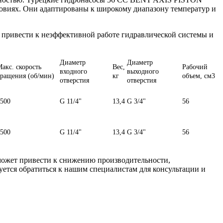
овиях. Они адаптированы к широкому диапазону температур и
 привести к неэффективной работе гидравлической системы и
Диаметр
Диаметр
акс. скорость
Вес,
Рабочий
входного
выходного
ращения (об/мин)
кг
объем, см3
отверстия
отверстия
500
G 11/4"
13,4
G 3/4"
56
500
G 11/4"
13,4
G 3/4"
56
может привести к снижению производительности,
ется обратиться к нашим специалистам для консультации и