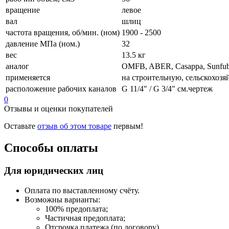
вращение
левое
вал
шлиц
частота вращения, об/мин. (ном)
1900 - 2500
давление МПа (ном.)
32
вес
13.5 кг
аналог
OMFB, ABER, Casappa, Sunfub, 
применяется
на строительную, сельскохо
расположение рабочих каналов
G 11/4" / G 3/4" см.чертеж
0
Отзывы и оценки покупателей
Оставьте
отзыв об этом товаре
первым!
Способы оплаты
Для юридических лиц
Оплата по выставленному счёту.
Возможны варианты:
100% предоплата;
Частичная предоплата;
Отсрочка платежа (по договору).