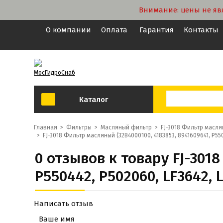
Внимание: цены не яв
О компании
Оплата
Гарантия
Контакты
МосГидроСнаб
Каталог
Главная
>
Фильтры
>
Масляный фильтр
>
FJ-3018 Фильтр маслян
>
FJ-3018 Фильтр масляный (32B4000100, 4183853, 8941609641, P550
0 отзывов к товару FJ-301
P550442, P502060, LF3642, 
Написать отзыв
Ваше имя