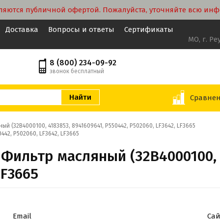
ляются публичной офертой. Пожалуйста, уточняйте всю ин
Доставка
Вопросы и ответы
Сертификаты
МО, г. Ре
8 (800) 234-09-92
звонок бесплатный
Сравне
ый (32B4000100, 4183853, 8941609641, P550442, P502060, LF3642, LF3665
442, P502060, LF3642, LF3665
8 Фильтр масляный (32B4000100, 
LF3665
Email
Сай