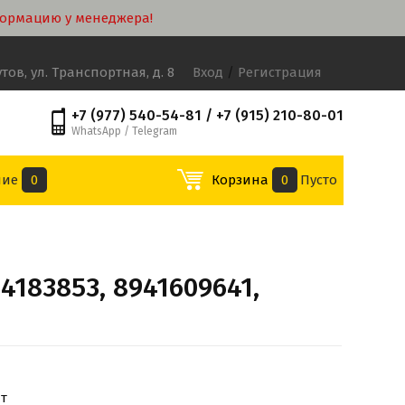
формацию у менеджера!
утов, ул. Транспортная, д. 8
Вход
/
Регистрация
+7 (977) 540-54-81 / +7 (915) 210-80-01
WhatsApp / Telegram
ние
0
Корзина
0
Пусто
4183853, 8941609641,
т