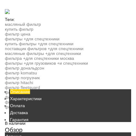
Теги:
масляный фильтр
купить фильтр
фильтр цена
фильтры +для спецтехники
купить фильтры +для спецтехники
поставщик фильтров +для спецтехники
масляные фильтры +для спецтехники
фильтра +для спецтехники москва
фильтры +для грузовиков +и спецтехники
фильтр дональдсон
фильтр komatsu
фильтр погрузчик
фильтр hitachi
фильтр fleetguard
Описание
фильтр катерпиллер
фильтр cat
Характеристики
фильтр jcb
Оплата
фильтр caterpillar
Доставка
Гарантия
В наличии
Обзор