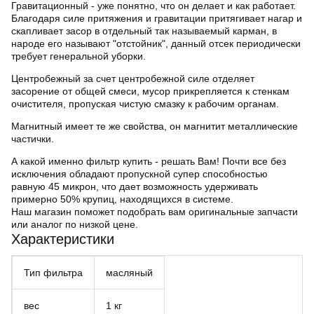
Гравитационный -
уже понятно, что он делает и как работает.
Благодаря силе притяжения и гравитации притягивает нагар и
скапливает засор в отдельный так называемый карман, в
народе его называют "отстойник", данный отсек периодически
требует генеральной уборки.
Центробежный
за счет центробежной силе отделяет
засорение от общей смеси, мусор прикрепляется к стенкам
очистителя, пропуская чистую смазку к рабочим органам.
Магнитный
имеет те же свойства, он магнитит металлические
частички.
А какой именно
фильтр купить
- решать Вам! Почти все без
исключения обладают пропускной супер способностью
равную 45 микрон, что дает возможность удерживать
примерно 50% крупиц, находящихся в системе.
Наш магазин поможет подобрать вам
оригинальные запчасти
или
аналог
по низкой
цене
.
Характеристики
Тип фильтра
масляный
вес
1 кг