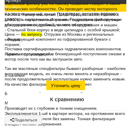
Артикул
Масляный фильтр
уже по своему названию говорит о своих
FJ-3041
технических особенностях. Он проводит чистку
моторного
масла
от примесей, грязи. Предотвращает их попадание в
FJ-3041 Фильтр масляный (11NB70110, 3101869, P559000,
двигатель внутреннего сгорания. Рассмотрим
фильтрующее
LF9001)
— качественный элемент гидравлической системы
оборудование
подробней, из чего он состоит:
для спецтехники, промышленного оборудования и машин.
- Стальной блок-корпус в виде цилиндра с особой крышкой;
Цена
—
по запросу
. Отгрузка из Москвы и региональных
- Фильтрующий компонент из гофрированной бумаги с
складов.
порами;
Поставка сертифицированных гидравлических компонентов.
-Клапан пропускающий и блокирующий поступление смазки в
Гарантия производителя.
мотор после того как вы заглушили авто.
Так же
масляные спецфильтры
бывают
разборные
- наиболее
популярная модель, их очень легко менять и
неразборные
-
В наличии
после продолжительной эксплуатации нужно заменить новым.
На качество
фильтрации
это никак не влияет.
Уточнить цену
Более важную информацию несет в себе метод очищения:
К сравнению
Механический
один из результативных и известных типов.
Производят их с глубоким и тонким очищением.
Эксплуатируется 1-ый в картере мотора, на протяжении всего
цикла работы двигателя без замены.
Тонкая фильтрация
Поделиться
очищает мелкие загрязнения.