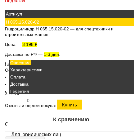
Под заказ
Артикул
Н 065.15.020-02
Гидроцилиндр Н 065.15.020-02
— для спецтехники и
строительных машин.
Цена
—
3 198 ₽
.
Доставка по РФ
—
1-3 дня
.
Описание
Гарантия
—
12 месяцев.
Характеристики
Официальный поставщик гидравлики.
Оплата
Доставка
Гарантия
3 198
₽
0
Отзывы и оценки покупателей
Оставьте
отзыв об этом товаре
первым!
К сравнению
Способы оплаты
Для юридических лиц