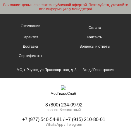
Внимание: цены не являются публичной офертой. Пожалуйста, уточняйте
всю информацию у менеджера!
О компании
Оплата
Гарантия
Контакты
Доставка
Вопросы и ответы
Сертификаты
МО, г. Реутов, ул. Транспортная, д. 8
Вход
/
Регистрация
МосГидроСнаб
8 (800) 234-09-92
звонок бесплатный
+7 (977) 540-54-81 / +7 (915) 210-80-01
WhatsApp / Telegram