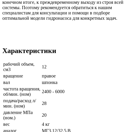
конечном итоге, к преждевременному выходу из строя всей
системы. Поэтому рекомендуется обратиться к нашим
специалистам для консультации и помощи в подборе
оптимальной модели гидронасоса для конкретных задач.
Характеристики
рабочий объем,
12
см3
вращение
правое
вал
шпонка
частота вращения,
2400 - 6000
об/мин. (ном)
подача/расход л/
28
мин. (ном)
давление МПа
20
(ном.)
вес
4 кг
аналог
МГ3.12/32.5.В