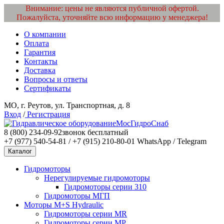
Внимание: цены не являются публичной офертой.
Пожалуйста, уточняйте всю информацию у менеджера!
О компании
Оплата
Гарантия
Контакты
Доставка
Вопросы и ответы
Сертификаты
МО, г. Реутов, ул. Транспортная, д. 8
Вход
/
Регистрация
МосГидроСнаб
8 (800) 234-09-92
звонок бесплатный
+7 (977) 540-54-81 / +7 (915) 210-80-01
WhatsApp / Telegram
Каталог
Гидромоторы
Нерегулируемые гидромоторы
Гидромоторы серии 310
Гидромоторы МГП
Моторы M+S Hydraulic
Гидромоторы серии MR
Гидромоторы серии MP