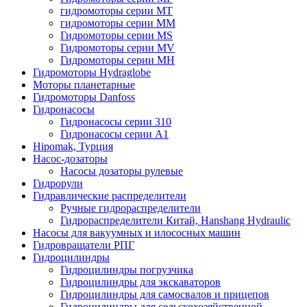
гидромоторы серии MT
гидромоторы серии MM
Гидромоторы серии MS
Гидромоторы серии MV
Гидромоторы серии MH
Гидромоторы Hydraglobe
Моторы планетарные
Гидромоторы Danfoss
Гидронасосы
Гидронасосы серии 310
Гидронасосы серии А1
Hipomak, Турция
Насос-дозаторы
Насосы дозаторы рулевые
Гидрорули
Гидравлические распределители
Ручные гидрораспределители
Гидрораспределители Китай, Hanshang Hydraulic
Насосы для вакуумных и илососных машин
Гидровращатели РПГ
Гидроцилиндры
Гидроцилиндры погрузчика
Гидроцилиндры для экскаваторов
Гидроцилиндры для самосвалов и прицепов
Гидроцилиндры для сельскохозяйственной