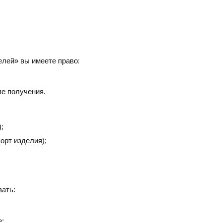
елей» вы имеете право:
ле получения.
;
орт изделия);
зать:
е;