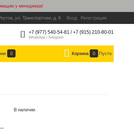
рмацию у менеджера!
Реутов, ул. Транспортная, д. 8
Вход
/
Регистрация
+7 (977) 540-54-81 / +7 (915) 210-80-01
WhatsApp / Telegram
ние
0
Корзина
0
Пусто
В наличии
—