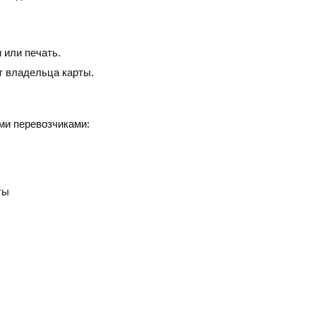
 или печать.
т владельца карты.
ми перевозчиками:
ты