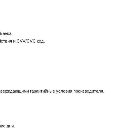
Банка.
йствия и CVV/CVC код.
дтверждающими гарантийные условия производителя.
.
чие дни.