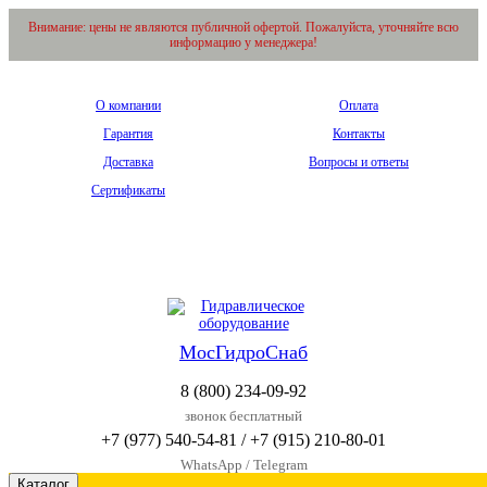
Внимание: цены не являются публичной офертой. Пожалуйста, уточняйте всю
информацию у менеджера!
О компании
Оплата
Гарантия
Контакты
Доставка
Вопросы и ответы
Сертификаты
МО, г. Реутов, ул. Транспортная, д. 8
Вход
/
Регистрация
МосГидроСнаб
8 (800) 234-09-92
звонок бесплатный
+7 (977) 540-54-81 / +7 (915) 210-80-01
WhatsApp / Telegram
Каталог