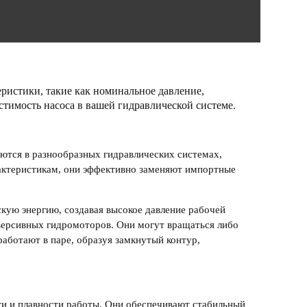
ристики, такие как номинальное давление,
естимость
насос
а в вашей гидравлической системе.
уются в разнообразных гидравлических системах,
актеристикам, они эффективно
заменяют импортные
кую энергию, создавая высокое давление рабочей
версивных гидромоторов
. Они могут вращаться либо
аботают в паре, образуя замкнутый контур,
ти и плавности работы. Они обеспечивают стабильный