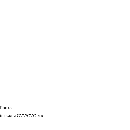
Банка.
йствия и CVV/CVC код.