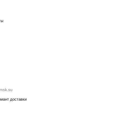
ты
-msk.su
иант доставки