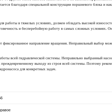
гается благодаря специальной конструкции поршневого блока и на
для работы в тяжелых условиях, должен обладать высокой износос
говечность и бесперебойную работу в самых сложных условиях. О
еют фиксированное направление вращения. Неправильный выбор мож
аботы всей гидравлической системы. Неправильно выбранный
насо
к преждевременному выходу из строя всей системы. Поэтому реком
гидронасос
а для конкретных задач.
56
правое