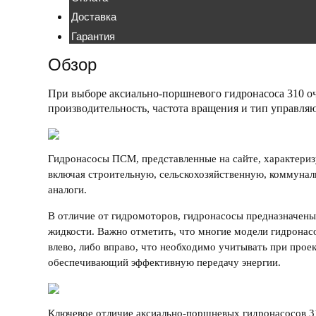
Доставка
Гарантия
Обзор
При выборе
аксиально-поршневого гидронасоса 310
оч
производительность, частота вращения и тип управл
Гидронасосы ПСМ
, представленные на сайте, характер
включая строительную, сельскохозяйственную, коммуна
аналоги
.
В
отличие от гидромоторов, гидронасосы предназначены
жидкости. Важно отметить, что многие
модели гидронас
влево, либо вправо, что необходимо учитывать при про
обеспечивающий эффективную передачу энергии.
Ключевое
отличие аксиально-поршневых гидронасосов 3