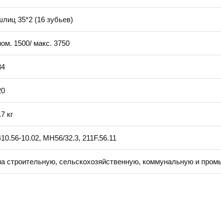
шлиц 35*2 (16 зубьев)
ном. 1500/ макс. 3750
84
20
17 кг
410.56-10.02, МН56/32.3, 211F.56.11
на строительную, сельскохозяйственную, коммунальную и про