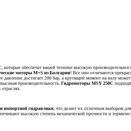
C
,
которые обеспечат вашей технике высокую производительнос
ческие моторы M+S из Болгарии
! Все они отличаются прекра
е давление достигает 200 бар, а крутящий момент на валу может
 высокая производительность.
Гидромоторы MSY 250C
подходя
 отраслях.
ги импортной гидравлики
, что делает их отличным выбором дл
печивают высокую степень механической прочности и термическ