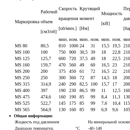
Скорость
Крутящий
Пе
Рабочий
Мощность
вращения
момент
да
Маркировка
объем
[кВ]
[об/мин.]
[Нм]
[ба
[см3/об]
мин.
ном.
мин.
ном.
мин.
ном.
ми
МS 80
80,5
810
1000
24
31
15,5
19,5
21
МS 100
100
750
900
30,5
39
18
22,8
21
МS 125
125,7
600
720
37,5
49
18
22,5
21
МS 160
159,7
470
560
49
60
16,5
23
21
МS 200
200
375
450
61
72
16,5
22
21
МS 250
250
300
360
72
87
14,5
18
20
МS 315
314,9
240
290
82,5
100
15,7
17
20
МS 400
397
190
230
86,5
99
11
12,5
16
МS 475
474,6
160
190
85
99
8,4
11,3
13
МS 525
522,7
145
175
85
99
7,6
10,4
115
МS 565
564,9
130
160
85
99
6,9
9,6
10
Общая информация:
Жидкость под давлением
На минеральной основе
Диапазон температур,
°C
-40÷140