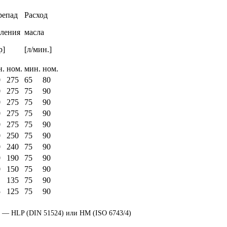
репад
Расход
вления
масла
р]
[л/мин.]
н.
ном.
мин.
ном.
0
275
65
80
0
275
75
90
0
275
75
90
0
275
75
90
0
275
75
90
0
250
75
90
0
240
75
90
0
190
75
90
0
150
75
90
135
75
90
5
125
75
90
 — HLP (DIN 51524) или HM (ISO 6743/4)