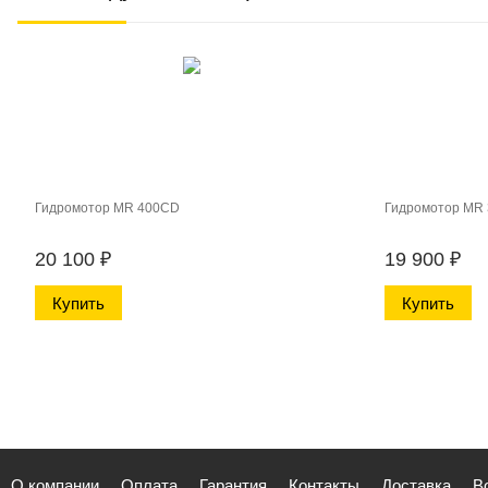
Гидромотор MR 400CD
Гидромотор MR
20 100
₽
19 900
₽
О компании
Оплата
Гарантия
Контакты
Доставка
В