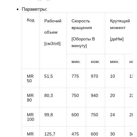
Параметры:
Код
Рабочий
Скорость
Крутящий
вращения
момент
объем
[Обороты В
[даНм]
[см3/об]
минуту]
мин.
ном.
мин.
ном
MR
51,5
775
970
10
13
50
MR
80,3
750
940
20
22
80
MR
99,8
600
750
24
28
100
MR
125,7
475
600
30
34