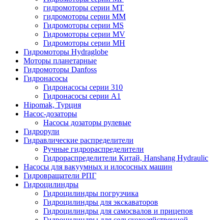
гидромоторы серии MT
гидромоторы серии MM
Гидромоторы серии MS
Гидромоторы серии MV
Гидромоторы серии MH
Гидромоторы Hydraglobe
Моторы планетарные
Гидромоторы Danfoss
Гидронасосы
Гидронасосы серии 310
Гидронасосы серии А1
Hipomak, Турция
Насос-дозаторы
Насосы дозаторы рулевые
Гидрорули
Гидравлические распределители
Ручные гидрораспределители
Гидрораспределители Китай, Hanshang Hydraulic
Насосы для вакуумных и илососных машин
Гидровращатели РПГ
Гидроцилиндры
Гидроцилиндры погрузчика
Гидроцилиндры для экскаваторов
Гидроцилиндры для самосвалов и прицепов
Гидроцилиндры для сельскохозяйственной