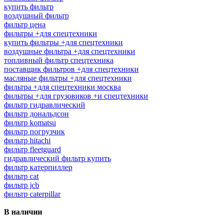
купить фильтр
воздушный фильтр
фильтр цена
фильтры +для спецтехники
купить фильтры +для спецтехники
воздушные фильтра +для спецтехники
топливный фильтр спецтехника
поставщик фильтров +для спецтехники
масляные фильтры +для спецтехники
фильтра +для спецтехники москва
фильтры +для грузовиков +и спецтехники
фильтр гидравлический
фильтр дональдсон
фильтр komatsu
фильтр погрузчик
фильтр hitachi
фильтр fleetguard
гидравлический фильтр купить
фильтр катерпиллер
фильтр cat
фильтр jcb
фильтр caterpillar
В наличии