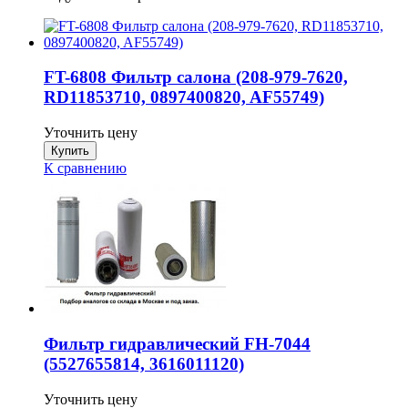
FT-6808 Фильтр салона (208-979-7620,
RD11853710, 0897400820, AF55749)
Уточнить цену
К сравнению
Фильтр гидравлический FH-7044
(5527655814, 3616011120)
Уточнить цену