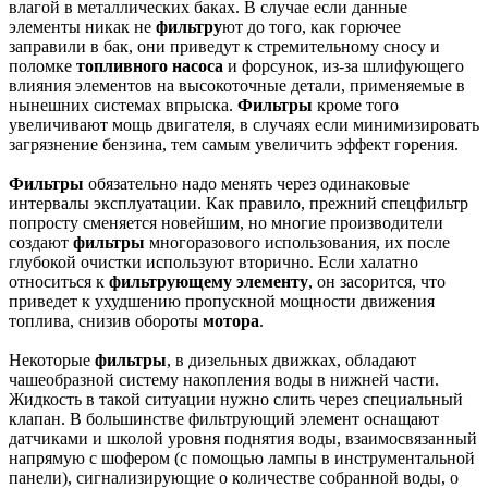
влагой в металлических баках. В случае если данные
элементы никак не
фильтру
ют до того, как горючее
заправили в бак, они приведут к стремительному сносу и
поломке
топливного насоса
и форсунок, из-за шлифующего
влияния элементов на высокоточные детали, применяемые в
нынешних системах впрыска.
Фильтры
кроме того
увеличивают мощь двигателя, в случаях если минимизировать
загрязнение бензина, тем самым увеличить эффект горения.
Фильтры
обязательно надо менять через одинаковые
интервалы эксплуатации. Как правило, прежний спецфильтр
попросту сменяется новейшим, но многие производители
создают
фильтры
многоразового использования, их после
глубокой очистки используют вторично. Если халатно
относиться к
фильтрующему элементу
, он засорится, что
приведет к ухудшению пропускной мощности движения
топлива, снизив обороты
мотора
.
Некоторые
фильтры
, в дизельных движках, обладают
чашеобразной систему накопления воды в нижней части.
Жидкость в такой ситуации нужно слить через специальный
клапан. В большинстве фильтрующий элемент оснащают
датчиками и школой уровня поднятия воды, взаимосвязанный
напрямую с шофером (с помощью лампы в инструментальной
панели), сигнализирующие о количестве собранной воды, о