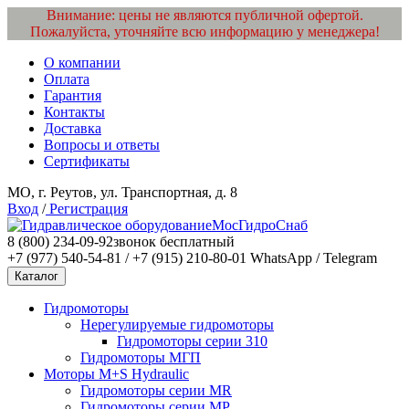
Внимание: цены не являются публичной офертой.
Пожалуйста, уточняйте всю информацию у менеджера!
О компании
Оплата
Гарантия
Контакты
Доставка
Вопросы и ответы
Сертификаты
МО, г. Реутов, ул. Транспортная, д. 8
Вход
/
Регистрация
МосГидроСнаб
8 (800) 234-09-92
звонок бесплатный
+7 (977) 540-54-81 / +7 (915) 210-80-01
WhatsApp / Telegram
Каталог
Гидромоторы
Нерегулируемые гидромоторы
Гидромоторы серии 310
Гидромоторы МГП
Моторы M+S Hydraulic
Гидромоторы серии MR
Гидромоторы серии MP