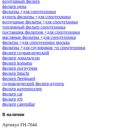
воздушный фильтр
фильтр цена
фильтры +для спецтехники
купить фильтры +для спецтехники
воздушные фильтра +для спецтехники
топливный фильтр спецтехника
поставщик фильтров +для спецтехники
масляные фильтры +для спецтехники
фильтра +для спецтехники москва
фильтры +для грузовиков +и спецтехники
фильтр гидравлический
фильтр дональдсон
фильтр komatsu
фильтр погрузчик
фильтр hitachi
фильтр fleetguard
гидравлический фильтр купить
фильтр катерпиллер
фильтр cat
фильтр jcb
фильтр caterpillar
В наличии
Артикул
FH-7044