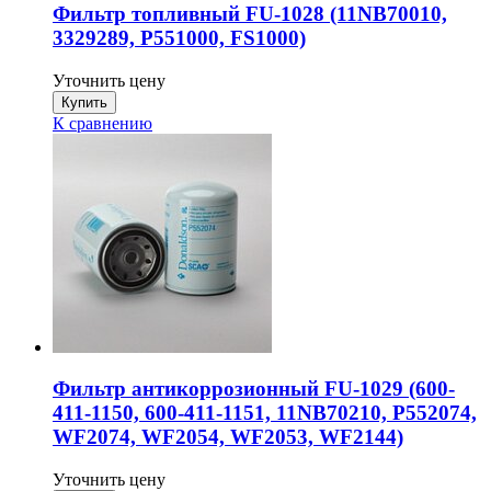
Фильтр топливный FU-1028 (11NB70010,
3329289, P551000, FS1000)
Уточнить цену
К сравнению
Фильтр антикоррозионный FU-1029 (600-
411-1150, 600-411-1151, 11NB70210, P552074,
WF2074, WF2054, WF2053, WF2144)
Уточнить цену