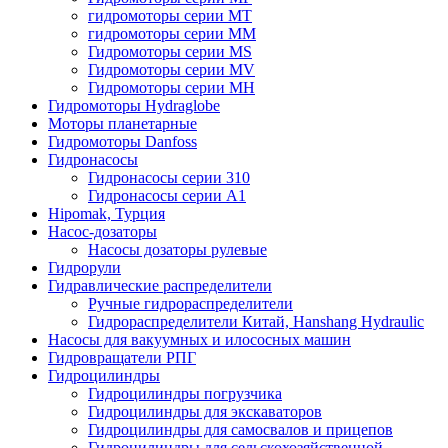
гидромоторы серии MT
гидромоторы серии MM
Гидромоторы серии MS
Гидромоторы серии MV
Гидромоторы серии MH
Гидромоторы Hydraglobe
Моторы планетарные
Гидромоторы Danfoss
Гидронасосы
Гидронасосы серии 310
Гидронасосы серии А1
Hipomak, Турция
Насос-дозаторы
Насосы дозаторы рулевые
Гидрорули
Гидравлические распределители
Ручные гидрораспределители
Гидрораспределители Китай, Hanshang Hydraulic
Насосы для вакуумных и илососных машин
Гидровращатели РПГ
Гидроцилиндры
Гидроцилиндры погрузчика
Гидроцилиндры для экскаваторов
Гидроцилиндры для самосвалов и прицепов
Гидроцилиндры для сельскохозяйственной