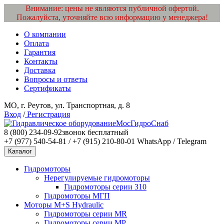
Внимание: цены не являются публичной офертой.
Пожалуйста, уточняйте всю информацию у менеджера!
О компании
Оплата
Гарантия
Контакты
Доставка
Вопросы и ответы
Сертификаты
МО, г. Реутов, ул. Транспортная, д. 8
Вход
/
Регистрация
МосГидроСнаб
8 (800) 234-09-92
звонок бесплатный
+7 (977) 540-54-81 / +7 (915) 210-80-01
WhatsApp / Telegram
Каталог
Гидромоторы
Нерегулируемые гидромоторы
Гидромоторы серии 310
Гидромоторы МГП
Моторы M+S Hydraulic
Гидромоторы серии MR
Гидромоторы серии MP