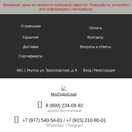
Внимание: цены не являются публичной офертой. Пожалуйста, уточняйте
всю информацию у менеджера!
О компании
Оплата
Гарантия
Контакты
Доставка
Вопросы и ответы
Сертификаты
МО, г. Реутов, ул. Транспортная, д. 8
Вход
/
Регистрация
МосГидроСнаб
8 (800) 234-09-92
звонок бесплатный
+7 (977) 540-54-81 / +7 (915) 210-80-01
WhatsApp / Telegram