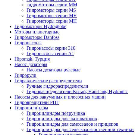
гидромоторы серии MM
Гидромоторы серии MS
Гидромоторы серии MV
Гидромоторы серии MH
Гидромоторы Hydraglobe
Моторы планетарные
Гидромоторы Danfoss
Гидронасосы
Гидронасосы серии 310
Гидронасосы серии А1
Hipomak, Турция
Насос-дозаторы
Насосы дозаторы рулевые
Гидрорули
Гидравлические распределители
Ручные гидрораспределители
Гидрораспределители Китай, Hanshang Hydraulic
Насосы для вакуумных и илососных машин
Гидровращатели РПГ
Гидроцилиндры
Гидроцилиндры погрузчика
Гидроцилиндры для экскаваторов
Гидроцилиндры для самосвалов и прицепов
Гидроцилиндры для сельскохозяйственной техники
Гидроцилиндр трактора