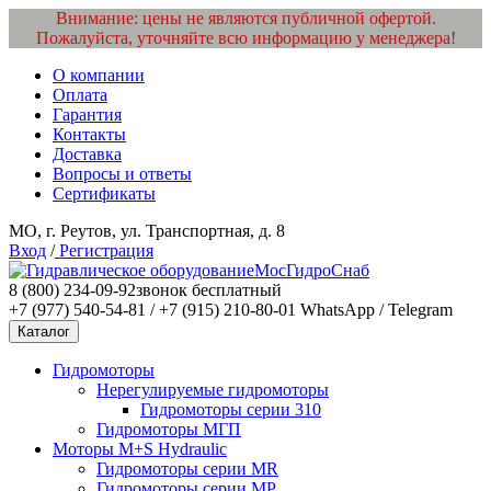
Внимание: цены не являются публичной офертой.
Пожалуйста, уточняйте всю информацию у менеджера!
О компании
Оплата
Гарантия
Контакты
Доставка
Вопросы и ответы
Сертификаты
МО, г. Реутов, ул. Транспортная, д. 8
Вход
/
Регистрация
МосГидроСнаб
8 (800) 234-09-92
звонок бесплатный
+7 (977) 540-54-81 / +7 (915) 210-80-01
WhatsApp / Telegram
Каталог
Гидромоторы
Нерегулируемые гидромоторы
Гидромоторы серии 310
Гидромоторы МГП
Моторы M+S Hydraulic
Гидромоторы серии MR
Гидромоторы серии MP