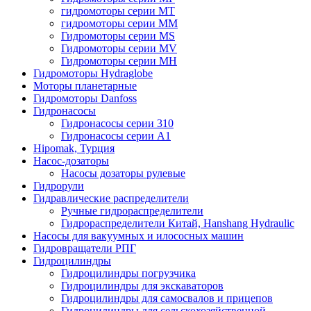
гидромоторы серии MT
гидромоторы серии MM
Гидромоторы серии MS
Гидромоторы серии MV
Гидромоторы серии MH
Гидромоторы Hydraglobe
Моторы планетарные
Гидромоторы Danfoss
Гидронасосы
Гидронасосы серии 310
Гидронасосы серии А1
Hipomak, Турция
Насос-дозаторы
Насосы дозаторы рулевые
Гидрорули
Гидравлические распределители
Ручные гидрораспределители
Гидрораспределители Китай, Hanshang Hydraulic
Насосы для вакуумных и илососных машин
Гидровращатели РПГ
Гидроцилиндры
Гидроцилиндры погрузчика
Гидроцилиндры для экскаваторов
Гидроцилиндры для самосвалов и прицепов
Гидроцилиндры для сельскохозяйственной