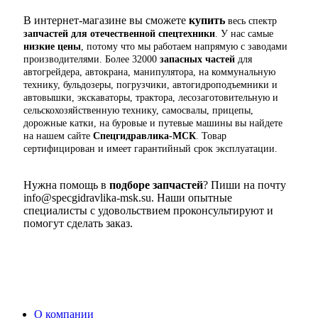
В интернет-магазине вы сможете
купить
весь спектр
запчастей для отечественной спецтехники
.
У нас самые
низкие цены
,
потому что мы работаем напрямую с заводами
производителями
.
Более 32000
запасных частей
для
автогрейдера
,
автокрана
,
манипулятора
,
на коммунальную
технику
,
бульдозеры
,
погрузчики
,
автогидроподъемники и
автовышки
,
экскаваторы
,
трактора
,
лесозаготовительную и
сельскохозяйственную технику
,
самосвалы
,
прицепы
,
дорожные катки
,
на буровые и путевые машины вы найдете
на нашем сайте
Спецгидравлика-МСК
.
Товар
сертифицирован и имеет гарантийный срок эксплуатации
.
Нужна помощь в
подборе
запчастей
?
Пиши на почту
info
@
specgidravlika-msk
.
su
.
Наши опытные
специалисты с удовольствием проконсультируют и
помогут сделать заказ
.
О компании