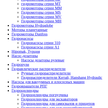
гидромоторы серии MT
гидромоторы серии MM
Гидромоторы серии MS
Гидромоторы серии MV
Гидромоторы серии MH
Гидромоторы Hydraglobe
Моторы планетарные
Гидромоторы Danfoss
Гидронасосы
Гидронасосы серии 310
Гидронасосы серии А1
Hipomak, Турция
Насос-дозаторы
Насосы дозаторы рулевые
Гидрорули
Гидравлические распределители
Ручные гидрораспределители
Гидрораспределители Китай, Hanshang Hydraulic
Насосы для вакуумных и илососных машин
Гидровращатели РПГ
Гидроцилиндры
Гидроцилиндры погрузчика
Гидроцилиндры для экскаваторов
Гидроцилиндры для самосвалов и прицепов
Гидроцилиндры для сельскохозяйственной