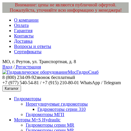
Внимание: цены не являются публичной офертой.
Пожалуйста, уточняйте всю информацию у менеджера!
О компании
Оплата
Гарантия
Контакты
Доставка
Вопросы и ответы
Сертификаты
МО, г. Реутов, ул. Транспортная, д. 8
Вход
/
Регистрация
МосГидроСнаб
8 (800) 234-09-92
звонок бесплатный
+7 (977) 540-54-81 / +7 (915) 210-80-01
WhatsApp / Telegram
Каталог
Гидромоторы
Нерегулируемые гидромоторы
Гидромоторы серии 310
Гидромоторы МГП
Моторы M+S Hydraulic
Гидромоторы серии MR
Гидромоторы серии MP