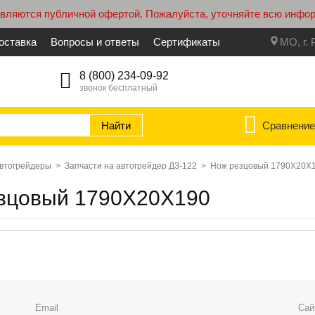
являются публичной офертой. Пожалуйста, уточняйте всю инфо
оставка
Вопросы и ответы
Сертификаты
МО, г. 
8 (800) 234-09-92
звонок бесплатный
Сравнени
автогрейдеры
>
Запчасти на автогрейдер ДЗ-122
>
Нож резцовый 1790Х20Х
езцовый 1790Х20Х190
Email
Сай