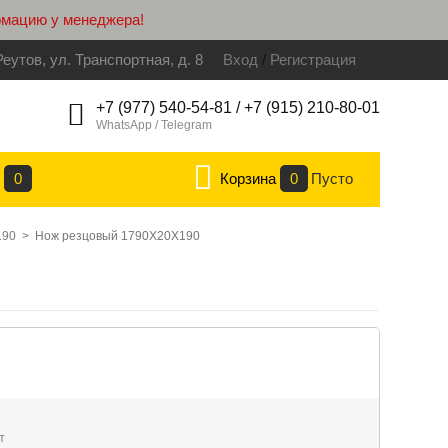
рмацию у менеджера!
Реутов, ул. Транспортная, д. 8
Вход
/
Регистрация
+7 (977) 540-54-81 / +7 (915) 210-80-01
WhatsApp / Telegram
е
0
Корзина
0
Пусто
190
>
Нож резцовый 1790Х20Х190
т