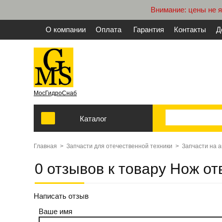
Внимание: цены не 
О компании
Оплата
Гарантия
Контакты
Д
МосГидроСнаб
Каталог
Главная
>
Запчасти для отечественной техники
>
Запчасти на 
0 отзывов к товару Нож о
Написать отзыв
Ваше имя