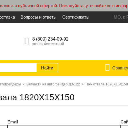
являются публичной офертой. Пожалуйста, уточняйте всю инфо
оставка
Вопросы и ответы
Сертификаты
МО, г. 
8 (800) 234-09-92
звонок бесплатный
Сравне
автогрейдеры
>
Запчасти на автогрейдер ДЗ-122
>
Нож отвала 1820Х15Х150
твала 1820Х15Х150
Email
Сай