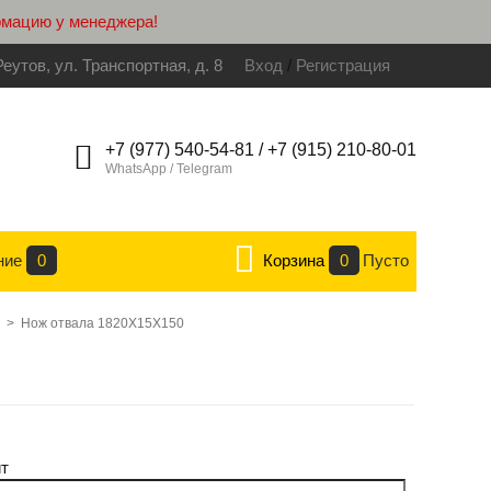
рмацию у менеджера!
Реутов, ул. Транспортная, д. 8
Вход
/
Регистрация
+7 (977) 540-54-81 / +7 (915) 210-80-01
WhatsApp / Telegram
ние
0
Корзина
0
Пусто
>
Нож отвала 1820Х15Х150
т