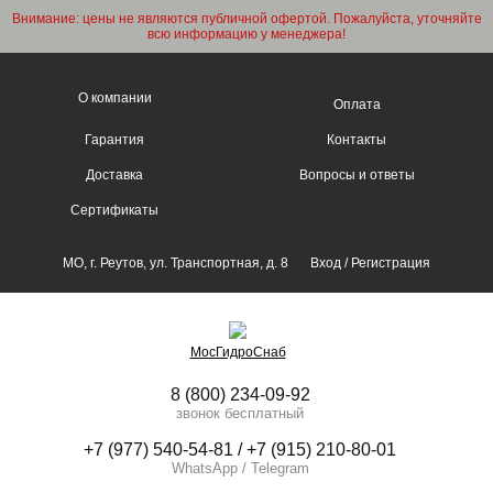
Внимание: цены не являются публичной офертой. Пожалуйста, уточняйте
всю информацию у менеджера!
О компании
Оплата
Гарантия
Контакты
Доставка
Вопросы и ответы
Сертификаты
МО, г. Реутов, ул. Транспортная, д. 8
Вход
/
Регистрация
МосГидроСнаб
8 (800) 234-09-92
звонок бесплатный
+7 (977) 540-54-81 / +7 (915) 210-80-01
WhatsApp / Telegram