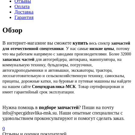
Отзывы
Оплата
Доставка
Гарантия
Обзор
В интернет-магазине вы сможете
купить
весь спектр
запчастей
для отечественной спецтехники
.
У нас самые
низкие цены
,
потому
что мы работаем напрямую с заводами производителями
.
Более 32000
запасных частей
для автогрейдера
,
автокрана
,
манипулятора
,
на
коммунальную технику
,
бульдозеры
,
погрузчики
,
автогидроподъемники и автовышки
,
экскаваторы
,
трактора
,
лесозаготовительную и сельскохозяйственную технику
,
самосвалы
,
прицепы
,
дорожные катки
,
на буровые и путевые машины вы найдете
на нашем сайте
Спецгидравлика-МСК
.
Товар сертифицирован и
имеет гарантийный срок эксплуатации
.
Нужна помощь в
подборе
запчастей
?
Пиши на почту
info
@
specgidravlika-msk
.
su
.
Наши опытные специалисты с
удовольствием проконсультируют и помогут сделать заказ
.
0
Отзывы и оценки покупателей