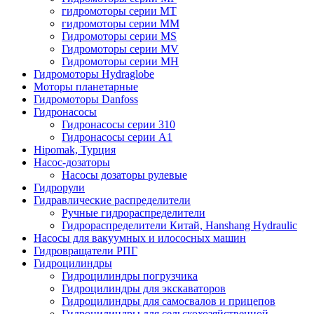
гидромоторы серии MT
гидромоторы серии MM
Гидромоторы серии MS
Гидромоторы серии MV
Гидромоторы серии MH
Гидромоторы Hydraglobe
Моторы планетарные
Гидромоторы Danfoss
Гидронасосы
Гидронасосы серии 310
Гидронасосы серии А1
Hipomak, Турция
Насос-дозаторы
Насосы дозаторы рулевые
Гидрорули
Гидравлические распределители
Ручные гидрораспределители
Гидрораспределители Китай, Hanshang Hydraulic
Насосы для вакуумных и илососных машин
Гидровращатели РПГ
Гидроцилиндры
Гидроцилиндры погрузчика
Гидроцилиндры для экскаваторов
Гидроцилиндры для самосвалов и прицепов
Гидроцилиндры для сельскохозяйственной