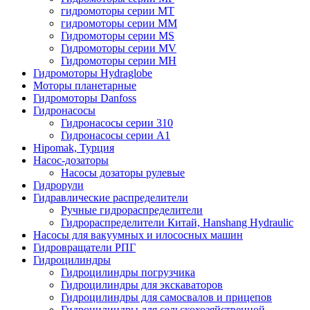
гидромоторы серии MT
гидромоторы серии MM
Гидромоторы серии MS
Гидромоторы серии MV
Гидромоторы серии MH
Гидромоторы Hydraglobe
Моторы планетарные
Гидромоторы Danfoss
Гидронасосы
Гидронасосы серии 310
Гидронасосы серии А1
Hipomak, Турция
Насос-дозаторы
Насосы дозаторы рулевые
Гидрорули
Гидравлические распределители
Ручные гидрораспределители
Гидрораспределители Китай, Hanshang Hydraulic
Насосы для вакуумных и илососных машин
Гидровращатели РПГ
Гидроцилиндры
Гидроцилиндры погрузчика
Гидроцилиндры для экскаваторов
Гидроцилиндры для самосвалов и прицепов
Гидроцилиндры для сельскохозяйственной