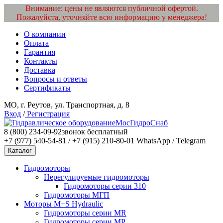
Внимание: цены не являются публичной офертой.
Пожалуйста, уточняйте всю информацию у менеджера!
О компании
Оплата
Гарантия
Контакты
Доставка
Вопросы и ответы
Сертификаты
МО, г. Реутов, ул. Транспортная, д. 8
Вход
/
Регистрация
МосГидроСнаб
8 (800) 234-09-92
звонок бесплатный
+7 (977) 540-54-81 / +7 (915) 210-80-01
WhatsApp / Telegram
Каталог
Гидромоторы
Нерегулируемые гидромоторы
Гидромоторы серии 310
Гидромоторы МГП
Моторы M+S Hydraulic
Гидромоторы серии MR
Гидромоторы серии MP