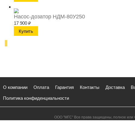
Насос-дозатор НДМ-80У250
17 900
₽
О компании
Оплата
Гарантия
Контакты
Доставка
В
Политика конфиденциальности
ООО "МГС" Все права защищены, полное или ч