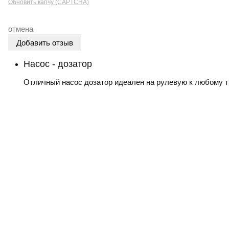
Обновить капчу (CAPTCHA)
отмена
Насос - дозатор
Отличный насос дозатор идеален на рулевую к любому т
О компании
Оплата
Гарантия
Контакты
Доставка
В
Политика конфиденциальности