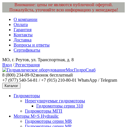
Внимание: цены не являются публичной офертой.
Пожалуйста, уточняйте всю информацию у менеджера!
О компании
Оплата
Гарантия
Контакты
Доставка
Вопросы и ответы
Сертификаты
МО, г. Реутов, ул. Транспортная, д. 8
Вход
/
Регистрация
МосГидроСнаб
8 (800) 234-09-92
звонок бесплатный
+7 (977) 540-54-81 / +7 (915) 210-80-01
WhatsApp / Telegram
Каталог
Гидромоторы
Нерегулируемые гидромоторы
Гидромоторы серии 310
Гидромоторы МГП
Моторы M+S Hydraulic
Гидромоторы серии MR
Гидромоторы серии MP