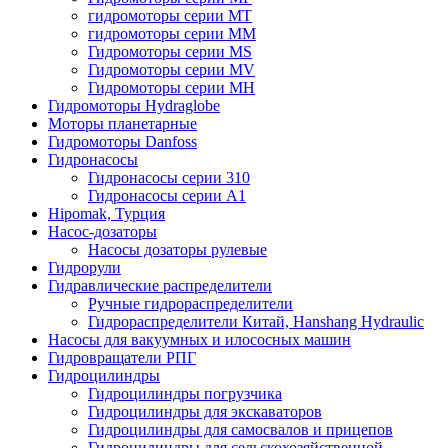
гидромоторы серии MT
гидромоторы серии MM
Гидромоторы серии MS
Гидромоторы серии MV
Гидромоторы серии MH
Гидромоторы Hydraglobe
Моторы планетарные
Гидромоторы Danfoss
Гидронасосы
Гидронасосы серии 310
Гидронасосы серии А1
Hipomak, Турция
Насос-дозаторы
Насосы дозаторы рулевые
Гидрорули
Гидравлические распределители
Ручные гидрораспределители
Гидрораспределители Китай, Hanshang Hydraulic
Насосы для вакуумных и илососных машин
Гидровращатели РПГ
Гидроцилиндры
Гидроцилиндры погрузчика
Гидроцилиндры для экскаваторов
Гидроцилиндры для самосвалов и прицепов
Гидроцилиндры для сельскохозяйственной