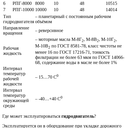
6
РПГ-8000
8000
10
48
10515
7
РПГ-10000
10000
10
48
14014
Тип
– планетарный с постоянным рабочим
гидродвигателя
объёмом
Направление
– реверсивное
вращения
– моторные масла М-8Г
, М-8В
, М-10Г
,
2
2
2
М-10В
по ГОСТ 8581-78, класс чистоты не
2
Рабочая
менее 16 по ГОСТ 17216-71, тонкость
жидкость
фильтрации не более 63 мкм по ГОСТ 14066-
68, содержание воды в масле не более 1%
Интервал
температур
0
– 15…70 С
рабочей
жидкости
Интервал
температур
0
– -40…+40 С
окружающей
среды
Где может эксплуатироваться
гидродвигатель
?
Эксплуатируется он в оборудование при укладке дорожного