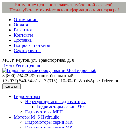
Внимание: цены не являются публичной офертой.
Пожалуйста, уточняйте всю информацию у менеджера!
О компании
Оплата
Гарантия
Контакты
Доставка
Вопросы и ответы
Сертификаты
МО, г. Реутов, ул. Транспортная, д. 8
Вход
/
Регистрация
МосГидроСнаб
8 (800) 234-09-92
звонок бесплатный
+7 (977) 540-54-81 / +7 (915) 210-80-01
WhatsApp / Telegram
Каталог
Гидромоторы
Нерегулируемые гидромоторы
Гидромоторы серии 310
Гидромоторы МГП
Моторы M+S Hydraulic
Гидромоторы серии MR
Гидромоторы серии MP