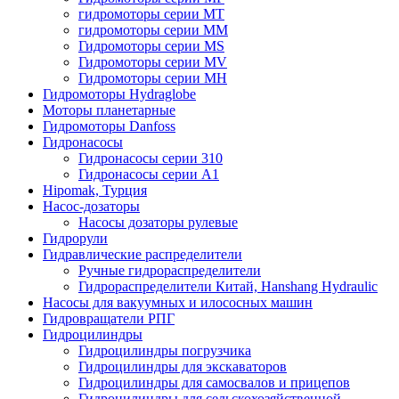
гидромоторы серии MT
гидромоторы серии MM
Гидромоторы серии MS
Гидромоторы серии MV
Гидромоторы серии MH
Гидромоторы Hydraglobe
Моторы планетарные
Гидромоторы Danfoss
Гидронасосы
Гидронасосы серии 310
Гидронасосы серии А1
Hipomak, Турция
Насос-дозаторы
Насосы дозаторы рулевые
Гидрорули
Гидравлические распределители
Ручные гидрораспределители
Гидрораспределители Китай, Hanshang Hydraulic
Насосы для вакуумных и илососных машин
Гидровращатели РПГ
Гидроцилиндры
Гидроцилиндры погрузчика
Гидроцилиндры для экскаваторов
Гидроцилиндры для самосвалов и прицепов
Гидроцилиндры для сельскохозяйственной