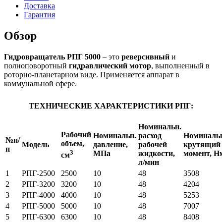
Доставка
Гарантия
Обзор
Гидровращатель РПГ 5000
– это
реверсивный
и
полноповоротный
гидравлический мотор
, выполненный в
роторно-планетарном виде. Применяется аппарат в
коммунальной сфере.
ТЕХНИЧЕСКИЕ ХАРАКТЕРИСТИКИ РПГ:
Номинальн.
Рабочий
Номинальн.
расход
Номиналь
№п/
объем,
Модель
давление,
рабочей
крутящий
п
3
МПа
жидкости,
момент, Н
см
л/мин
1
РПГ-2500
2500
10
48
3508
2
РПГ-3200
3200
10
48
4204
3
РПГ-4000
4000
10
48
5253
4
РПГ-5000
5000
10
48
7007
5
РПГ-6300
6300
10
48
8408