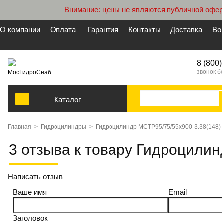
Внимание: цены не являются публичной офер
О компании
Оплата
Гарантия
Контакты
Доставка
Во
8 (800
звонок 
МосГидроСнаб
Каталог
Главная
>
Гидроцилиндры
>
Гидроцилиндр МСТР95/75/55х900-3.38(148)
3 отзыва к товару Гидроцили
Написать отзыв
Ваше имя
Email
Заголовок