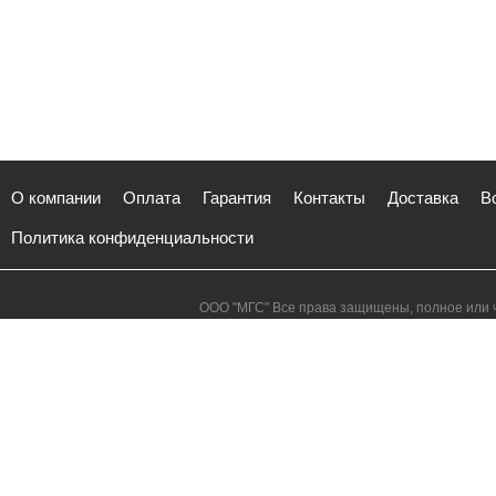
О компании
Оплата
Гарантия
Контакты
Доставка
В
Политика конфиденциальности
ООО "МГС" Все права защищены, полное или ч