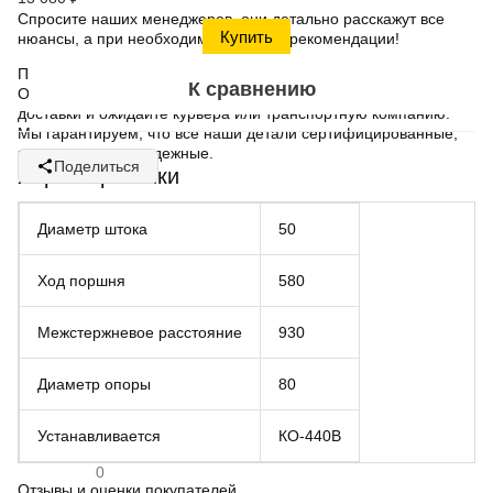
Спросите наших менеджеров, они детально расскажут все
нюансы, а при необходимости дадут рекомендации!
Покупайте выгодно и просто в нашем интернет-магазине.
К сравнению
Оформляйте заказ в режиме онлайн, выбирайте способ
доставки и ожидайте курьера или транспортную компанию.
Мы гарантируем, что все наши детали сертифицированные,
качественные и надежные.
Поделиться
Характеристики
Диаметр штока
50
Ход поршня
580
Межстержневое расстояние
930
Диаметр опоры
80
Устанавливается
КО-440В
0
Отзывы и оценки покупателей