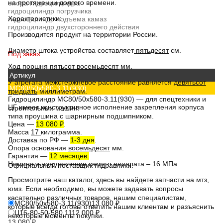
на протяжении долгого времени.
опора гидроцилиндра
гидроцилиндр погрузчика
Характеристики:
гидроцилиндр подъема камаз
гидроцилиндр двухстороннего действия
Производится продукт на территории России.
Диаметр штока устройства составляет
пятьдесят
см.
Под заказ
Ход поршня
пятьсот восемьдесят
мм.
Артикул
У агрегата межстержневое расстояние равняется
девятьсот
МС80/50х580-3.11(930)
тридцать
миллиметрам.
Гидроцилиндр МС80/50х580-3.11(930)
— для спецтехники и
ЦГ
имеет конструктивное исполнение закрепления корпуса
строительных машин.
типа проушина с шарнирным подшипником.
Цена
—
13 080 ₽
.
Масса
17
килограмма.
Доставка по РФ
—
1-3 дня
.
Опора основания
восемьдесят
мм.
Гарантия
—
12 месяцев.
Номинальное давление самого аппарата – 16 МПа.
Официальный поставщик гидравлики.
Просмотрите наш каталог, здесь вы найдете
запчасти на мтз,
юмз
. Если необходимо, вы можете задавать вопросы
касательно различных товаров, нашим специалистам,
МС80/50х580-3.11(930)
13 080
₽
которые всегда готовы ответить нашим клиентам и разъяснить
Ц16-80-50-580.11
12 000
₽
некоторые моменты покупки.
13 080
₽