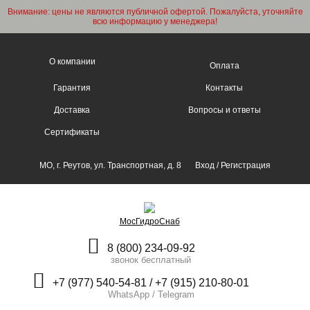
Внимание: цены не являются публичной офертой. Пожалуйста, уточняйте
всю информацию у менеджера!
О компании
Оплата
Гарантия
Контакты
Доставка
Вопросы и ответы
Сертификаты
МО, г. Реутов, ул. Транспортная, д. 8
Вход
/
Регистрация
МосГидроСнаб
8 (800) 234-09-92
звонок бесплатный
+7 (977) 540-54-81 / +7 (915) 210-80-01
WhatsApp / Telegram