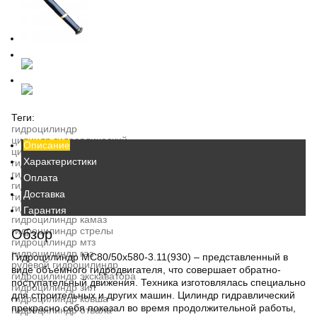
Теги:
гидроцилиндр
цилиндр гидравлический
Описание
цилиндр купить
Характеристики
гидроцилиндр москва
гидроцилиндр гц
Оплата
гидроцилиндр подъема
Доставка
гидроцилиндр цена
гидроцилиндр кузова
Гарантия
гидроцилиндр камаз
гидроцилиндр стрелы
Обзор
гидроцилиндр мтз
гидроцилиндр газ
Гидроцилиндр
МС80/50х580-3.11(930) – представленный в
рулевой гидроцилиндр
виде объемного
гидродвигателя
, что совершает обратно-
гидроцилиндр экскаватора
поступательный движения. Техника изготовлялась специально
гидроцилиндр зил
для строительных и других машин.
Цилиндр гидравлический
гидроцилиндр ковша
прекрасно себя показал во время продолжительной работы,
гидроцилиндр отвала