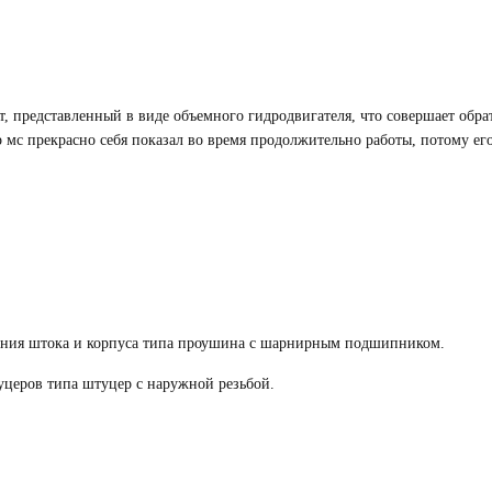
т, представленный в виде объемного
гидродвигателя
, что совершает обр
 мс
прекрасно себя показал во время продолжительно работы, потому его
ения штока и корпуса типа проушина с шарнирным подшипником.
церов типа штуцер с наружной резьбой.