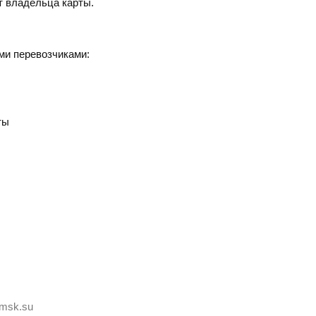
т владельца карты.
ми перевозчиками:
ты
-msk.su