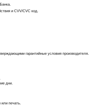
Банка.
йствия и CVV/CVC код.
дтверждающими гарантийные условия производителя.
.
чие дни.
 или печать.