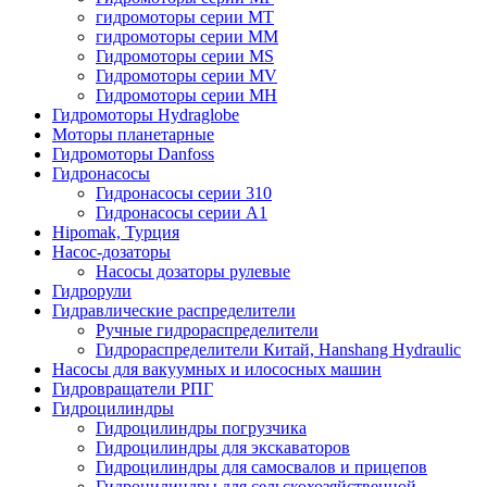
гидромоторы серии MT
гидромоторы серии MM
Гидромоторы серии MS
Гидромоторы серии MV
Гидромоторы серии MH
Гидромоторы Hydraglobe
Моторы планетарные
Гидромоторы Danfoss
Гидронасосы
Гидронасосы серии 310
Гидронасосы серии А1
Hipomak, Турция
Насос-дозаторы
Насосы дозаторы рулевые
Гидрорули
Гидравлические распределители
Ручные гидрораспределители
Гидрораспределители Китай, Hanshang Hydraulic
Насосы для вакуумных и илососных машин
Гидровращатели РПГ
Гидроцилиндры
Гидроцилиндры погрузчика
Гидроцилиндры для экскаваторов
Гидроцилиндры для самосвалов и прицепов
Гидроцилиндры для сельскохозяйственной