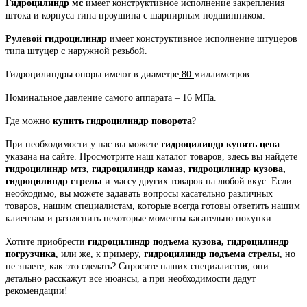
Гидроцилиндр мс
имеет конструктивное исполнение закрепления
штока и корпуса типа проушина с шарнирным подшипником.
Рулевой гидроцилиндр
имеет конструктивное исполнение штуцеров
типа штуцер с наружной резьбой.
Гидроцилиндры опоры имеют в диаметре
80
миллиметров.
Номинальное давление самого аппарата – 16 МПа.
Где можно
купить гидроцилиндр поворота
?
При необходимости у нас вы можете
гидроцилиндр купить цена
указана на сайте. Просмотрите наш каталог товаров, здесь вы найдете
гидроцилиндр мтз, гидроцилиндр камаз, гидроцилиндр кузова,
гидроцилиндр стрелы
и массу других товаров на любой вкус. Если
необходимо, вы можете задавать вопросы касательно различных
товаров, нашим специалистам, которые всегда готовы ответить нашим
клиентам и разъяснить некоторые моменты касательно покупки.
Хотите приобрести
гидроцилиндр подъема кузова, гидроцилиндр
погрузчика
, или же, к примеру,
гидроцилиндр подъема стрелы
, но
не знаете, как это сделать? Спросите наших специалистов, они
детально расскажут все нюансы, а при необходимости дадут
рекомендации!