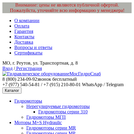
Внимание: цены не являются публичной офертой.
Пожалуйста, уточняйте всю информацию у менеджера!
О компании
Оплата
Гарантия
Контакты
Доставка
Вопросы и ответы
Сертификаты
МО, г. Реутов, ул. Транспортная, д. 8
Вход
/
Регистрация
МосГидроСнаб
8 (800) 234-09-92
звонок бесплатный
+7 (977) 540-54-81 / +7 (915) 210-80-01
WhatsApp / Telegram
Каталог
Гидромоторы
Нерегулируемые гидромоторы
Гидромоторы серии 310
Гидромоторы МГП
Моторы M+S Hydraulic
Гидромоторы серии MR
Гидромоторы серии MP