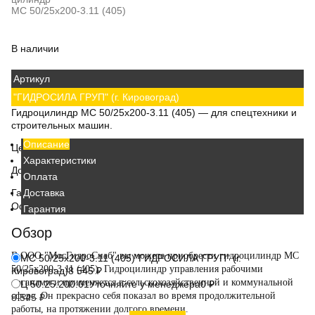
МС 50/25х200-3.11 (405)
В наличии
Артикул
"ГИДРОСИЛА ГРУП" (г. Кировоград)
Гидроцилиндр МС 50/25х200-3.11 (405)
— для спецтехники и
строительных машин.
Описание
Цена
—
8 545 ₽
.
Характеристики
Доставка по РФ
—
1-3 дня
.
Оплата
Гарантия
Доставка
—
12 месяцев.
Официальный поставщик гидравлики.
Гарантия
Обзор
В ООО "МосГидроСнаб" вы можете приобрести гидроцилиндр МС
МС 50/25х200-3.11 (405)
"ГИДРОСИЛА ГРУП" (г.
50/25х200-3.11 (405). Гидроцилиндр управления рабочими
Кировоград)
8 545
₽
органами и применяется в сельскохозяйственной и коммунальной
Ц 50.25.200.01
Уточняйте у менеджера
0
₽
сфере. Он прекрасно себя показал во время продолжительной
8 545
₽
работы, на протяжении долгого времени.