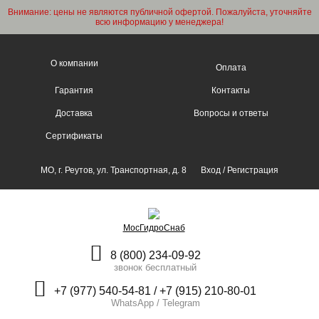
Внимание: цены не являются публичной офертой. Пожалуйста, уточняйте
всю информацию у менеджера!
О компании
Оплата
Гарантия
Контакты
Доставка
Вопросы и ответы
Сертификаты
МО, г. Реутов, ул. Транспортная, д. 8
Вход
/
Регистрация
МосГидроСнаб
8 (800) 234-09-92
звонок бесплатный
+7 (977) 540-54-81 / +7 (915) 210-80-01
WhatsApp / Telegram