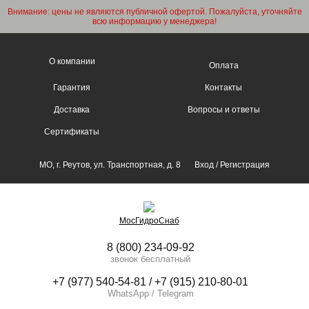
Внимание: цены не являются публичной офертой. Пожалуйста, уточняйте
всю информацию у менеджера!
О компании
Оплата
Гарантия
Контакты
Доставка
Вопросы и ответы
Сертификаты
МО, г. Реутов, ул. Транспортная, д. 8
Вход
/
Регистрация
МосГидроСнаб
8 (800) 234-09-92
звонок бесплатный
+7 (977) 540-54-81 / +7 (915) 210-80-01
WhatsApp / Telegram