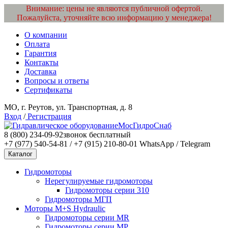
Внимание: цены не являются публичной офертой.
Пожалуйста, уточняйте всю информацию у менеджера!
О компании
Оплата
Гарантия
Контакты
Доставка
Вопросы и ответы
Сертификаты
МО, г. Реутов, ул. Транспортная, д. 8
Вход
/
Регистрация
МосГидроСнаб
8 (800) 234-09-92
звонок бесплатный
+7 (977) 540-54-81 / +7 (915) 210-80-01
WhatsApp / Telegram
Каталог
Гидромоторы
Нерегулируемые гидромоторы
Гидромоторы серии 310
Гидромоторы МГП
Моторы M+S Hydraulic
Гидромоторы серии MR
Гидромоторы серии MP