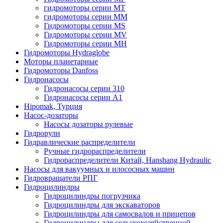
гидромоторы серии MT
гидромоторы серии MM
Гидромоторы серии MS
Гидромоторы серии MV
Гидромоторы серии MH
Гидромоторы Hydraglobe
Моторы планетарные
Гидромоторы Danfoss
Гидронасосы
Гидронасосы серии 310
Гидронасосы серии А1
Hipomak, Турция
Насос-дозаторы
Насосы дозаторы рулевые
Гидрорули
Гидравлические распределители
Ручные гидрораспределители
Гидрораспределители Китай, Hanshang Hydraulic
Насосы для вакуумных и илососных машин
Гидровращатели РПГ
Гидроцилиндры
Гидроцилиндры погрузчика
Гидроцилиндры для экскаваторов
Гидроцилиндры для самосвалов и прицепов
Гидроцилиндры для сельскохозяйственной