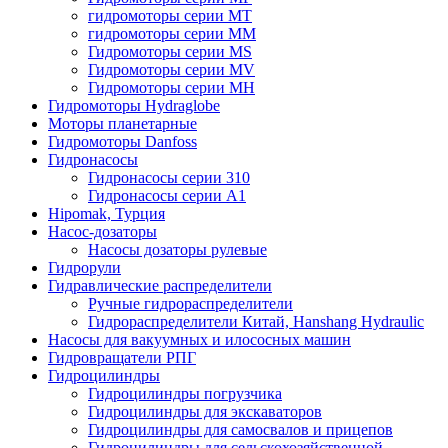
гидромоторы серии MT
гидромоторы серии MM
Гидромоторы серии MS
Гидромоторы серии MV
Гидромоторы серии MH
Гидромоторы Hydraglobe
Моторы планетарные
Гидромоторы Danfoss
Гидронасосы
Гидронасосы серии 310
Гидронасосы серии А1
Hipomak, Турция
Насос-дозаторы
Насосы дозаторы рулевые
Гидрорули
Гидравлические распределители
Ручные гидрораспределители
Гидрораспределители Китай, Hanshang Hydraulic
Насосы для вакуумных и илососных машин
Гидровращатели РПГ
Гидроцилиндры
Гидроцилиндры погрузчика
Гидроцилиндры для экскаваторов
Гидроцилиндры для самосвалов и прицепов
Гидроцилиндры для сельскохозяйственной