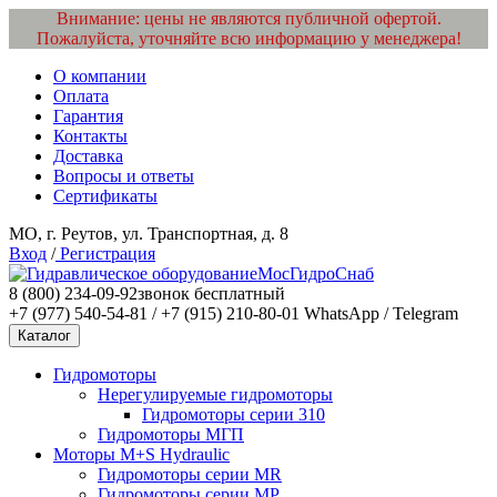
Внимание: цены не являются публичной офертой.
Пожалуйста, уточняйте всю информацию у менеджера!
О компании
Оплата
Гарантия
Контакты
Доставка
Вопросы и ответы
Сертификаты
МО, г. Реутов, ул. Транспортная, д. 8
Вход
/
Регистрация
МосГидроСнаб
8 (800) 234-09-92
звонок бесплатный
+7 (977) 540-54-81 / +7 (915) 210-80-01
WhatsApp / Telegram
Каталог
Гидромоторы
Нерегулируемые гидромоторы
Гидромоторы серии 310
Гидромоторы МГП
Моторы M+S Hydraulic
Гидромоторы серии MR
Гидромоторы серии MP