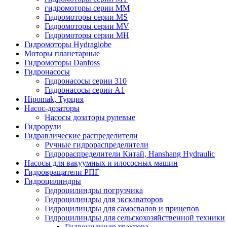
гидромоторы серии MM
Гидромоторы серии MS
Гидромоторы серии MV
Гидромоторы серии MH
Гидромоторы Hydraglobe
Моторы планетарные
Гидромоторы Danfoss
Гидронасосы
Гидронасосы серии 310
Гидронасосы серии А1
Hipomak, Турция
Насос-дозаторы
Насосы дозаторы рулевые
Гидрорули
Гидравлические распределители
Ручные гидрораспределители
Гидрораспределители Китай, Hanshang Hydraulic
Насосы для вакуумных и илососных машин
Гидровращатели РПГ
Гидроцилиндры
Гидроцилиндры погрузчика
Гидроцилиндры для экскаваторов
Гидроцилиндры для самосвалов и прицепов
Гидроцилиндры для сельскохозяйственной техники
Гидроцилиндр трактора