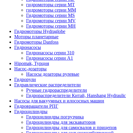
гидромоторы серии MT
гидромоторы серии MM
Гидромоторы серии MS
Гидромоторы серии MV
Гидромоторы серии MH
Гидромоторы Hydraglobe
Моторы планетарные
Гидромоторы Danfoss
Гидронасосы
Гидронасосы серии 310
Гидронасосы серии А1
Hipomak, Турция
Насос-дозаторы
Насосы дозаторы рулевые
Гидрорули
Гидравлические распределители
Ручные гидрораспределители
Гидрораспределители Китай, Hanshang Hydraulic
Насосы для вакуумных и илососных машин
Гидровращатели РПГ
Гидроцилиндры
Гидроцилиндры погрузчика
Гидроцилиндры для экскаваторов
Гидроцилиндры для самосвалов и прицепов
Гидроцилиндры для сельскохозяйственной