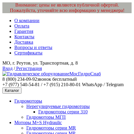
Внимание: цены не являются публичной офертой.
Пожалуйста, уточняйте всю информацию у менеджера!
О компании
Оплата
Гарантия
Контакты
Доставка
Вопросы и ответы
Сертификаты
МО, г. Реутов, ул. Транспортная, д. 8
Вход
/
Регистрация
МосГидроСнаб
8 (800) 234-09-92
звонок бесплатный
+7 (977) 540-54-81 / +7 (915) 210-80-01
WhatsApp / Telegram
Каталог
Гидромоторы
Нерегулируемые гидромоторы
Гидромоторы серии 310
Гидромоторы МГП
Моторы M+S Hydraulic
Гидромоторы серии MR
Гидромоторы серии MP