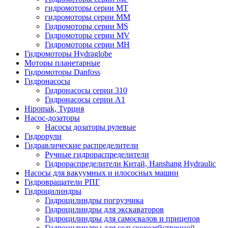
гидромоторы серии MT
гидромоторы серии MM
Гидромоторы серии MS
Гидромоторы серии MV
Гидромоторы серии MH
Гидромоторы Hydraglobe
Моторы планетарные
Гидромоторы Danfoss
Гидронасосы
Гидронасосы серии 310
Гидронасосы серии А1
Hipomak, Турция
Насос-дозаторы
Насосы дозаторы рулевые
Гидрорули
Гидравлические распределители
Ручные гидрораспределители
Гидрораспределители Китай, Hanshang Hydraulic
Насосы для вакуумных и илососных машин
Гидровращатели РПГ
Гидроцилиндры
Гидроцилиндры погрузчика
Гидроцилиндры для экскаваторов
Гидроцилиндры для самосвалов и прицепов
Гидроцилиндры для сельскохозяйственной