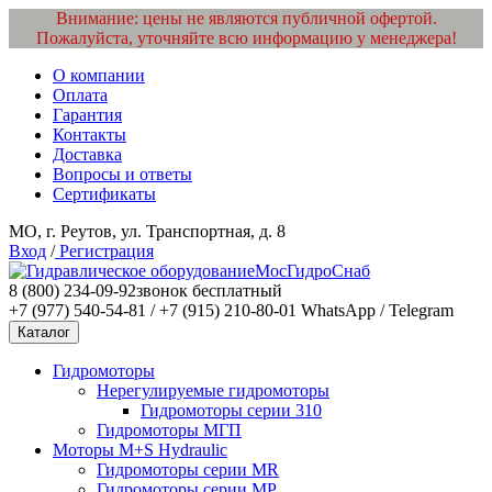
Внимание: цены не являются публичной офертой.
Пожалуйста, уточняйте всю информацию у менеджера!
О компании
Оплата
Гарантия
Контакты
Доставка
Вопросы и ответы
Сертификаты
МО, г. Реутов, ул. Транспортная, д. 8
Вход
/
Регистрация
МосГидроСнаб
8 (800) 234-09-92
звонок бесплатный
+7 (977) 540-54-81 / +7 (915) 210-80-01
WhatsApp / Telegram
Каталог
Гидромоторы
Нерегулируемые гидромоторы
Гидромоторы серии 310
Гидромоторы МГП
Моторы M+S Hydraulic
Гидромоторы серии MR
Гидромоторы серии MP