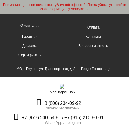
Внимание: цены не являются публичной офертой. Пожалуйста, уточняйте
всю информацию у менеджера!
О компании
Оплата
Гарантия
Контакты
Доставка
Вопросы и ответы
Сертификаты
МО, г. Реутов, ул. Транспортная, д. 8
Вход
/
Регистрация
МосГидроСнаб
8 (800) 234-09-92
звонок бесплатный
+7 (977) 540-54-81 / +7 (915) 210-80-01
WhatsApp / Telegram