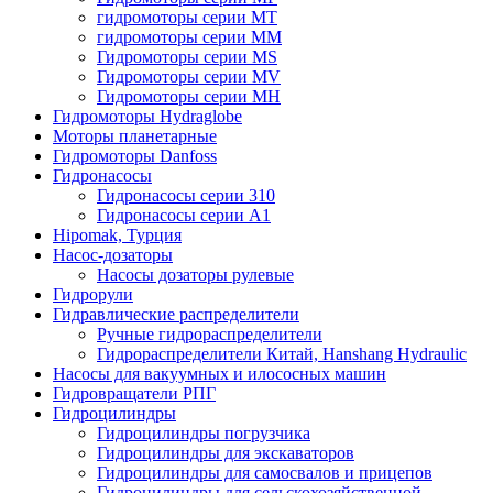
гидромоторы серии MT
гидромоторы серии MM
Гидромоторы серии MS
Гидромоторы серии MV
Гидромоторы серии MH
Гидромоторы Hydraglobe
Моторы планетарные
Гидромоторы Danfoss
Гидронасосы
Гидронасосы серии 310
Гидронасосы серии А1
Hipomak, Турция
Насос-дозаторы
Насосы дозаторы рулевые
Гидрорули
Гидравлические распределители
Ручные гидрораспределители
Гидрораспределители Китай, Hanshang Hydraulic
Насосы для вакуумных и илососных машин
Гидровращатели РПГ
Гидроцилиндры
Гидроцилиндры погрузчика
Гидроцилиндры для экскаваторов
Гидроцилиндры для самосвалов и прицепов
Гидроцилиндры для сельскохозяйственной