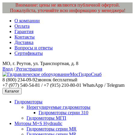
Внимание: цены не являются публичной офертой.
Пожалуйста, уточняйте всю информацию у менеджера!
О компании
Оплата
Гарантия
Контакты
Доставка
Вопросы и ответы
Сертификаты
МО, г. Реутов, ул. Транспортная, д. 8
Вход
/
Регистрация
МосГидроСнаб
8 (800) 234-09-92
звонок бесплатный
+7 (977) 540-54-81 / +7 (915) 210-80-01
WhatsApp / Telegram
Каталог
Гидромоторы
Нерегулируемые гидромоторы
Гидромоторы серии 310
Гидромоторы МГП
Моторы M+S Hydraulic
Гидромоторы серии MR
Гидромоторы серии MP