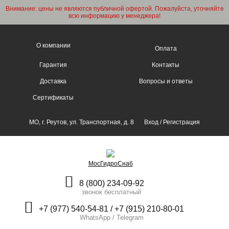
Внимание: цены не являются публичной офертой. Пожалуйста, уточняйте
всю информацию у менеджера!
О компании
Оплата
Гарантия
Контакты
Доставка
Вопросы и ответы
Сертификаты
МО, г. Реутов, ул. Транспортная, д. 8
Вход
/
Регистрация
МосГидроСнаб
8 (800) 234-09-92
звонок бесплатный
+7 (977) 540-54-81 / +7 (915) 210-80-01
WhatsApp / Telegram