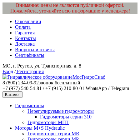
Внимание: цены не являются публичной офертой.
Пожалуйста, уточняйте всю информацию у менеджера!
О компании
Оплата
Гарантия
Контакты
Доставка
Вопросы и ответы
Сертификаты
МО, г. Реутов, ул. Транспортная, д. 8
Вход
/
Регистрация
МосГидроСнаб
8 (800) 234-09-92
звонок бесплатный
+7 (977) 540-54-81 / +7 (915) 210-80-01
WhatsApp / Telegram
Каталог
Гидромоторы
Нерегулируемые гидромоторы
Гидромоторы серии 310
Гидромоторы МГП
Моторы M+S Hydraulic
Гидромоторы серии MR
Гидромоторы серии MP