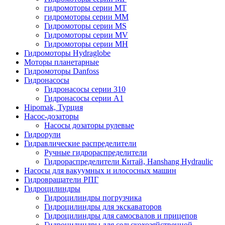
гидромоторы серии MT
гидромоторы серии MM
Гидромоторы серии MS
Гидромоторы серии MV
Гидромоторы серии MH
Гидромоторы Hydraglobe
Моторы планетарные
Гидромоторы Danfoss
Гидронасосы
Гидронасосы серии 310
Гидронасосы серии А1
Hipomak, Турция
Насос-дозаторы
Насосы дозаторы рулевые
Гидрорули
Гидравлические распределители
Ручные гидрораспределители
Гидрораспределители Китай, Hanshang Hydraulic
Насосы для вакуумных и илососных машин
Гидровращатели РПГ
Гидроцилиндры
Гидроцилиндры погрузчика
Гидроцилиндры для экскаваторов
Гидроцилиндры для самосвалов и прицепов
Гидроцилиндры для сельскохозяйственной