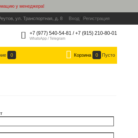
рмацию у менеджера!
Реутов, ул. Транспортная, д. 8
Вход
/
Регистрация
+7 (977) 540-54-81 / +7 (915) 210-80-01
WhatsApp / Telegram
ние
0
Корзина
0
Пусто
т