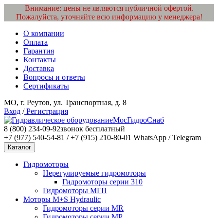
Внимание: цены не являются публичной офертой.
Пожалуйста, уточняйте всю информацию у менеджера!
О компании
Оплата
Гарантия
Контакты
Доставка
Вопросы и ответы
Сертификаты
МО, г. Реутов, ул. Транспортная, д. 8
Вход
/
Регистрация
МосГидроСнаб
8 (800) 234-09-92
звонок бесплатный
+7 (977) 540-54-81 / +7 (915) 210-80-01
WhatsApp / Telegram
Каталог
Гидромоторы
Нерегулируемые гидромоторы
Гидромоторы серии 310
Гидромоторы МГП
Моторы M+S Hydraulic
Гидромоторы серии MR
Гидромоторы серии MP