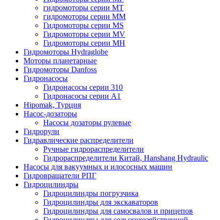
гидромоторы серии MT
гидромоторы серии MM
Гидромоторы серии MS
Гидромоторы серии MV
Гидромоторы серии MH
Гидромоторы Hydraglobe
Моторы планетарные
Гидромоторы Danfoss
Гидронасосы
Гидронасосы серии 310
Гидронасосы серии А1
Hipomak, Турция
Насос-дозаторы
Насосы дозаторы рулевые
Гидрорули
Гидравлические распределители
Ручные гидрораспределители
Гидрораспределители Китай, Hanshang Hydraulic
Насосы для вакуумных и илососных машин
Гидровращатели РПГ
Гидроцилиндры
Гидроцилиндры погрузчика
Гидроцилиндры для экскаваторов
Гидроцилиндры для самосвалов и прицепов
Гидроцилиндры для сельскохозяйственной